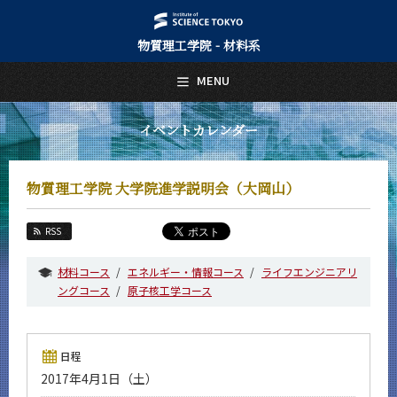
物質理工学院 - 材料系
日本語
English
MENU
トップページ
Top Page
イベントカレンダー
材料系について
About Us
物質理工学院 大学院進学説明会（大岡山）
教育
Education
RSS
教員・研究室
Faculty and Laboratories
材料コース
エネルギー・情報コース
ライフエンジニアリ
ングコース
原子核工学コース
未来
Future
入学案内
日程
Admissions
2017年4月1日（土）
材料系 News