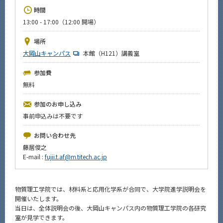
News
時間
13:00 - 17:00（12:00 開場）
イベントカレンダー
Event Calendar
場所
今後のイベント
大岡山キャンパス
本館（H121）講義室
今後の課程別イベント
参加費
無料
年別アーカイブ
参加のお申し込み
事前申込みは不要です
お問い合わせ先
サイト構成
藤居俊之
E-mail :
fujii.t.af@m.titech.ac.jp
CLOSE
物質理工学院では、材料系と応用化学系が合同で、大学院進学説明会を
開催いたします。
当日は、全体説明会の後、大岡山キャンパス内の物質理工学院の各研究
室が見学できます。