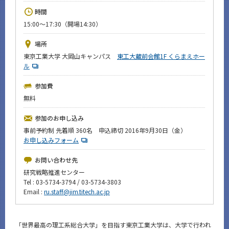
News
時間
15:00～17:30（開場14:30）
イベントカレンダー
Event Calendar
場所
今後のイベント
東京工業大学 大岡山キャンパス
東工大蔵前会館1F くらまえホー
ル
今後の課程別イベント
参加費
年別アーカイブ
無料
参加のお申し込み
事前予約制 先着順 360名 申込締切 2016年9月30日（金）
お申し込みフォーム
サイト構成
お問い合わせ先
研究戦略推進センター
CLOSE
Tel : 03-5734-3794 / 03-5734-3803
Email :
ru.staff@jim.titech.ac.jp
「世界最高の理工系総合大学」を目指す東京工業大学は、大学で行われ