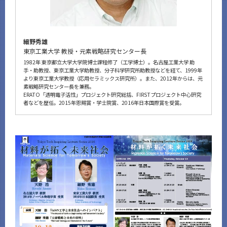
細野秀雄
東京工業大学 教授・元素戦略研究センター長
1982年 東京都立大学大学院博士課程修了（工学博士）。名古屋工業大学 助
手・助教授、東京工業大学助教授、分子科学研究所助教授などを経て、1999年
より東京工業大学教授（応用セラミックス研究所）。また、2012年からは、元
素戦略研究センター長を兼務。
ERATO「透明電子活性」プロジェクト研究総括、FIRSTプロジェクト中心研究
者などを歴任。2015年恩賜賞・学士院賞、2016年日本国際賞を受賞。