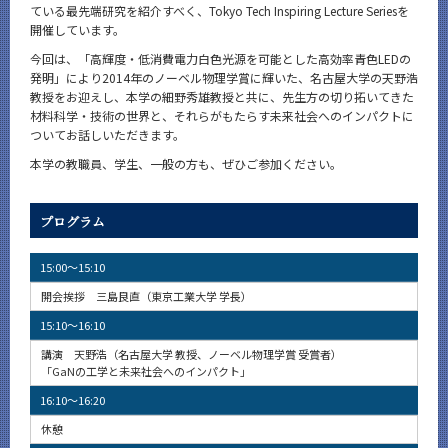
ている最先端研究を紹介すべく、Tokyo Tech Inspiring Lecture Seriesを
開催しています。
今回は、「高輝度・低消費電力白色光源を可能とした高効率青色LEDの
発明」により2014年のノーベル物理学賞に輝いた、名古屋大学の天野浩
教授をお迎えし、本学の細野秀雄教授と共に、先生方の切り拓いてきた
材料科学・技術の世界と、それらがもたらす未来社会へのインパクトに
ついてお話しいただきます。
本学の教職員、学生、一般の方も、ぜひご参加ください。
プログラム
15:00～15:10
開会挨拶 三島良直（東京工業大学 学長）
15:10～16:10
講演 天野浩（名古屋大学 教授、ノーベル物理学賞 受賞者）
「GaNの工学と未来社会へのインパクト」
16:10～16:20
休憩