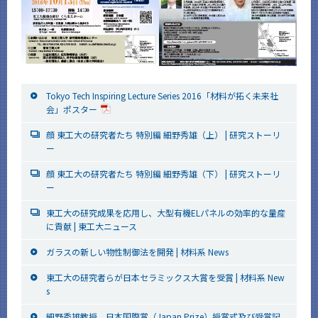
Tokyo Tech Inspiring Lecture Series 2016「材料が拓く未来社
会」ポスター
顔 東工大の研究者たち 特別編 細野秀雄（上） | 研究ストーリ
ー
顔 東工大の研究者たち 特別編 細野秀雄（下） | 研究ストーリ
ー
東工大の研究成果を応用し、大型有機ELパネルの効率的な量産
に貢献 | 東工大ニュース
ガラスの新しい物性制御法を開発 | 材料系 News
東工大の研究者らが日本セラミックス大賞を受賞 | 材料系 New
s
細野秀雄教授 日本国際賞（Japan Prize）授賞式及び受賞記