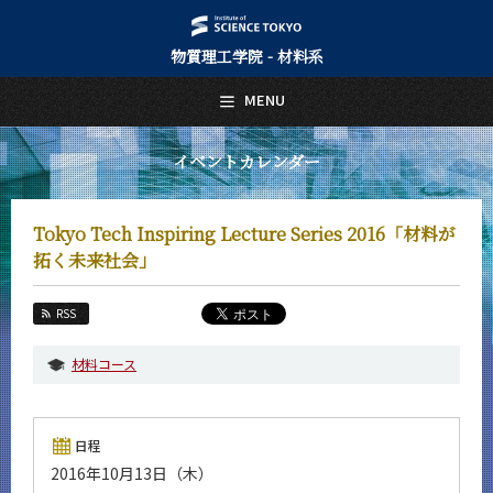
物質理工学院 - 材料系
日本語
English
MENU
トップページ
Top Page
イベントカレンダー
材料系について
About Us
Tokyo Tech Inspiring Lecture Series 2016「材料が
教育
拓く未来社会」
Education
教員・研究室
RSS
Faculty and Laboratories
材料コース
未来
Future
入学案内
日程
Admissions
2016年10月13日（木）
材料系 News