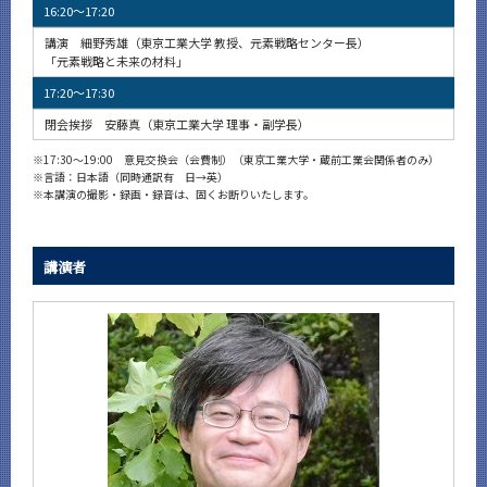
16:20～17:20
講演 細野秀雄（東京工業大学 教授、元素戦略センター長）
「元素戦略と未来の材料」
17:20～17:30
閉会挨拶 安藤真（東京工業大学 理事・副学長）
※
17:30～19:00 意見交換会（会費制）（東京工業大学・蔵前工業会関係者のみ）
※
言語：日本語（同時通訳有 日→英）
※
本講演の撮影・録画・録音は、固くお断りいたします。
講演者