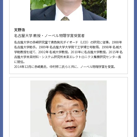
天野浩
名古屋大学 教授・ノーベル物理学賞受賞者
名古屋大学の赤﨑研究室で青色発光ダイオード（LED）の研究に従事。1988年
名古屋大学助手。1989年 名古屋大学大学院で工学博士号取得。1998年 名城大
学助教授を経て、2002年 名城大学教授。2010年に名古屋大学教授。2015年 名
古屋大学未来材料・システム研究所未来エレクトロニクス集積研究センター長
に就任。
2014年12月に赤﨑勇氏、中村修二氏らと共に、ノーベル物理学賞を受賞。