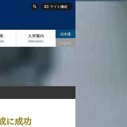
サイト構成
日本語
来
入学案内
ure
Admissions
English
成に成功