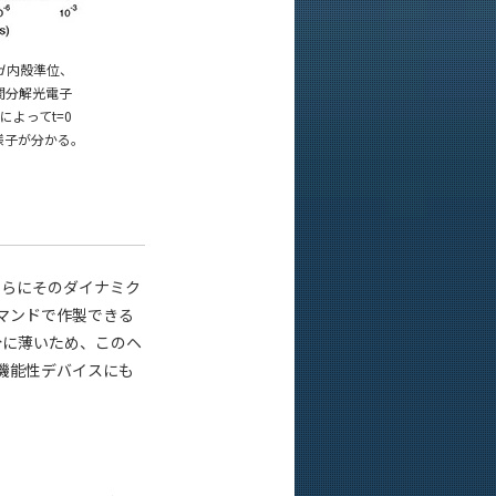
d
内殻準位、
間分解光電子
によってt=0
様子が分かる。
さらにそのダイナミク
マンドで作製できる
分に薄いため、このヘ
機能性デバイスにも