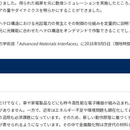
りました。得られた結果を元に数値シミュレーションを実施したところ
アの量やダイナミクスを明らかにすることができました。
ヘテロ構造における光起電力の発生とその制御の仕組みを定量的に説明
元に光機能に合わせたヘテロ構造をオンデマンドで作製できることでし
の学術誌「
Advanced Materials Interfaces
」に2016年9月5日（現地
だけでなく、車や家電製品などにも昨今高性能な電子機器が組み込まれ
がありません。一方で、近年はエネルギー不足や環境問題も顕在化して
の活用も必須課題になっています。そのため、新しい動作原理に基づく
が寄せられるようになっています。その中で金属酸化物は次世代の材料