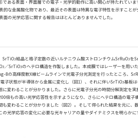
形である表面・界面層での電子・光学的動作に高い関心が持たれていま
表的な金属酸化物であり、最近その表面は特異な電子特性を示すことが
表面の光学応答に関する報告はほとんどありませんでした。
rTiO
結晶と格子定数の近いルテニウム酸ストロンチウムSrRuO
をSr
3
3
O
／SrTiO
のヘテロ構造を作製しました。本成膜ではレーザーを用い
3
3
ing-8の高輝度軟X線ビームラインで光電子分光測定を行ったところ、SrR
電子状態が半導体から金属に変化し（図1）、それに伴いSrTiO
基板は
3
態に変わることが分かりました。さらに光電子分光の時間分解測定を実
200倍もの高い光学応答性を示すようになり、さらにヘテロ構造の電子
間も変わることが分かりました（図2）。そして得られた結果を元に、
この光学応答の変化に必要な光キャリアの量やダイナミクスを明らかに