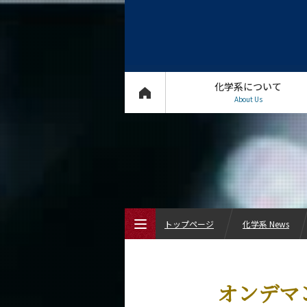
化学系について
About Us
トップページ
化学系 News
トップページ
オンデマ
化学系について