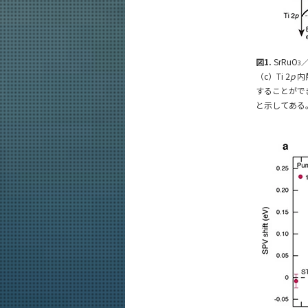
図1.
SrRuO
／
3
（c）Ti 2
p
内
することがで
と示してある