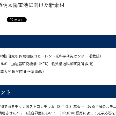
透明太陽電池に向けた新素材
物性研究所 附属極限コヒーレント光科学研究センター 准教授）
ルギー加速器研究機構（KEK） 物質構造科学研究所 教授）
業大学 理学院 化学系 助教）
ント
物であるチタン酸ストロンチウム（SrTiO
）基板上に数原子層のルテ
3
積層させたヘテロ接合界面において、SrRuO
の膜厚によって光学応答を
3