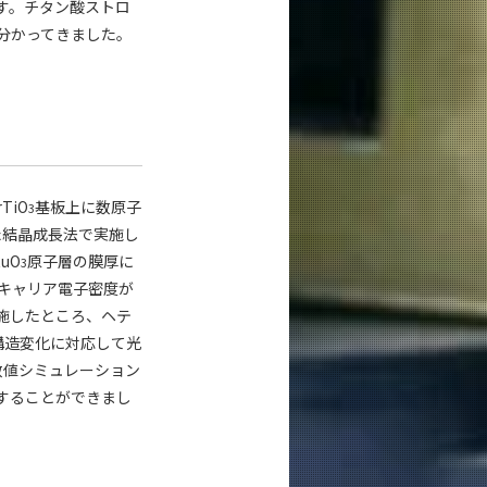
す。チタン酸ストロ
分かってきました。
TiO
基板上に数原子
3
た結晶成長法で実施し
uO
原子層の膜厚に
3
キャリア電子密度が
施したところ、ヘテ
構造変化に対応して光
数値シミュレーション
することができまし