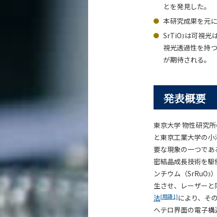
とを発見した。
本研究成果を元
SrTiO
は可視光は
3
視光透過性を持
が期待される。
発表概要
東京大学 物性研究
と東京工業大学の小
要な現象の一つであ
密結晶成長技術を駆使
ンチウム（SrRuO
3
生させ、レーザーと
[用語1]
法
により、その
ヘテロ界面の電子構