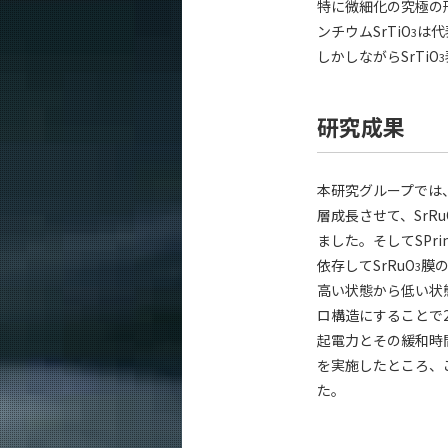
特に微細化の究極の
ンチウムSrTiO
は代
3
しかしながらSrTiO
3
研究成果
本研究グループでは、S
層成長させて、SrRu
ました。そしてSPr
依存してSrRuO
膜の
3
高い状態から低い状
ロ構造にすることで
起電力とその緩和時
を実施したところ、
た。