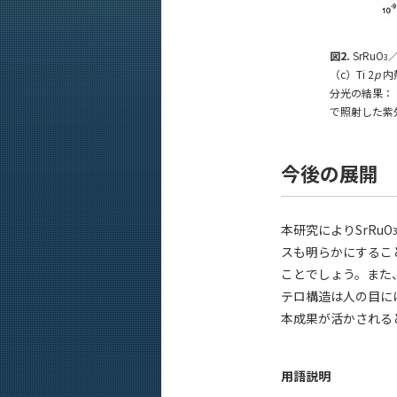
図2.
SrRuO
／
3
（c）Ti 2
p
内
分光の結果：（
で照射した紫
今後の展開
本研究によりSrRuO
スも明らかにするこ
ことでしょう。また、S
テロ構造は人の目に
本成果が活かされる
用語説明