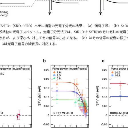
SrTiO
（SRO／STO）ヘテロ構造の光電子分光の結果：（a）価電子帯、（b）Sr 3
3
殻準位の光電子スペクトル。光電子分光法では、SrRuO
とSrTiO
のそれぞれの光電
3
3
きるが、より深さ
d
に対してその信号は小さくなる。（d）はその信号の減衰の様子
。λは光電子信号の減衰長に対応する。