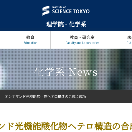
理学院 - 化学系
教育
教員・研究室
未
Education
Faculty and Laboratories
Fut
化学系 News
オンデマンド光機能酸化物ヘテロ構造の合成に成功
ンド光機能酸化物ヘテロ構造の合