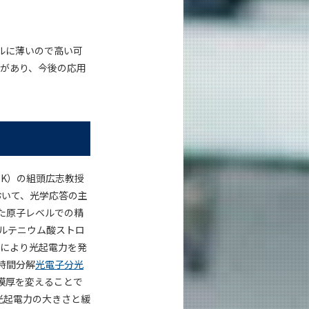
ルに薄いので高い可
があり、今後の応用
EK）の組頭広志教授
おいて、光学応答の主
た原子レベルでの精
ルテニウム酸ストロ
射により光起電力を発
時間分解
光電子分光
膜厚を変えることで
光起電力の大きさと緩