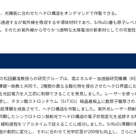
に、光機能に合わせたヘテロ構造をオンデマンドで作製できる。
透過するが紫外線を吸収する半導体材料であり、SrRuO
層も原子レベ
3
つ。そのため紫外線から守りかつ透明な太陽電池の新素材としての可能性
所の松田巌准教授らの研究グループは、高エネルギー加速器研究機構（K
澤健一助教と共同で、2種類の異なる酸化物を接合させたヘテロ界面に
る光起電力を人工的に制御できることを発見しました。レーザーを使っ
し、チタン酸ストロンチウム（SrTiO
）結晶基板上に数原子層厚さの
3
）超薄膜を成長させて、ヘテロ構造を作製しました。紫外光レーザー照
同期したシンクロトロン放射光でヘテロ構造の電子状態変化を追跡する
緩和過程をリアルタイムで捉えることに成功しました。SrRuO
薄膜の
3
造が劇的に変化し、それに合わせて光学応答が200倍も向上し、さらに