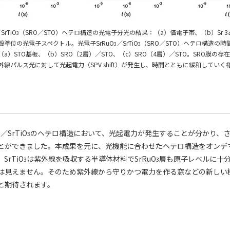
SrTiO
（SRO／STO）ヘテロ構造の光電子分光の結果：（a）価電子帯、（b）Sr 3
3
殻準位の光電子スペクトル。光電子SrRuO
／SrTiO
（SRO／STO）ヘテロ構造の時
3
3
a）STO基板、（b）SRO（2層）／STO、（c）SRO（4層）／STO。SRO膜の存在
外線パルス光に対して光起電力（SPV shift）が発生し、時間とともに緩和していく
／SrTiO
のヘテロ構造において、光起電力が発生することが分かり、
3
3
とができました。本成果を元に、光機能に合わせたヘテロ構造をオンデ
rTiO
は紫外線を吸収する半導体材料でSrRuO
層も原子レベルに十
3
3
は見えません。そのため紫外線から守りかつ電力を作る窓などの新しい
と期待されます。