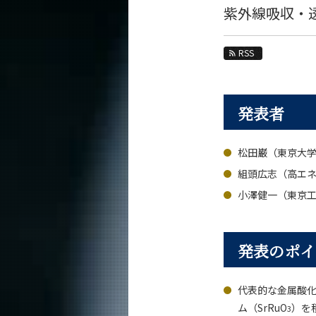
教育
紫外線吸収・
教員・研究室
RSS
未来
入学案内
発表者
化学系 News
News 一覧
松田巌（東京大学
カテゴリ別
組頭広志（高エネ
課程別
小澤健一（東京工
月別
イベントカレンダー
発表のポイ
代表的な金属酸化
ム（SrRuO
）を
3