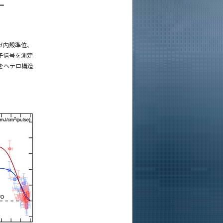
d
内殻準位、
子信号を測定
をヘテロ構造