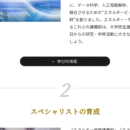
に、データ科学、人工知能解析
融合させるための“エネルギービ
群”を創りました。エネルギー・
るこれらの講義群は、大学院生
日からの研究・学修活動に大き
しょう。
学びの体系
2
スペシャリストの育成
「エネルギー学理講義群」「エ