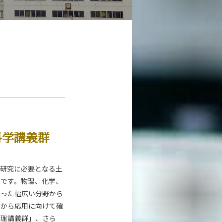
科学講義群
る研究に必要となる土
力です。物理、化学、
いった幅広い分野から
点から応用に向けて確
学理講義群」、さら