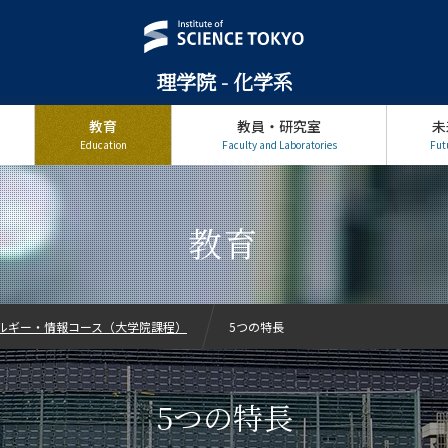
理学院 - 化学系
教育
教員・研究室
未
Education
Faculty and Laboratories
Fut
教育
ルギー・情報コース（大学院課程）
5つの特長
5つの特長