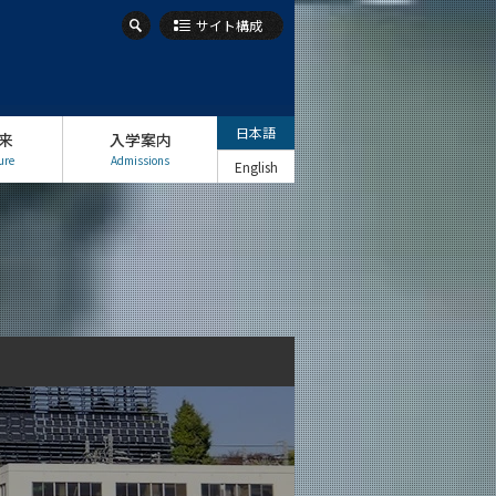
サイト構成
日本語
来
入学案内
ure
Admissions
English