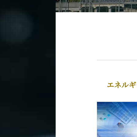
教育
化学系（学士課程）
5つの特長
学びの体系
化学コース（大学院課程）
5つの特長
学びの体系
エネルギー・情報コース（大学院課程
5つの特長
エネルギ
学びの体系
物質・情報卓越コース（博士後期課程
5つの特長
学びの体系
教員・研究室