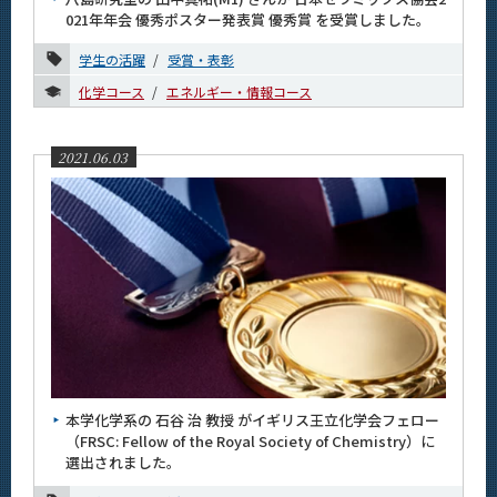
11月
021年年会 優秀ポスター発表賞 優秀賞 を受賞しました。
10月
学生の活躍
受賞・表彰
9月
化学コース
エネルギー・情報コース
7月
6月
2021.06.03
5月
4月
3月
1月
2020年
2019年
2018年
本学化学系の 石谷 治 教授 がイギリス王立化学会フェロー
（FRSC: Fellow of the Royal Society of Chemistry）に
2017年
選出されました。