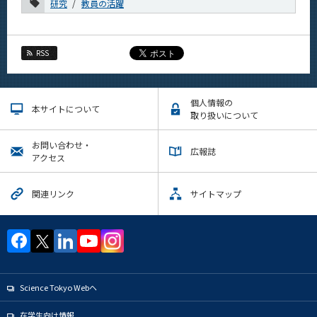
2016年
研究
教員の活躍
イベントカレンダー
Event Calendar
RSS
個人情報の
本サイトについて
サイト構成
取り扱いについて
学内向け情報
お問い合わせ・
広報誌
アクセス
系詳細情報
関連リンク
サイトマップ
CLOSE
Science Tokyo Webヘ
在学生向け情報