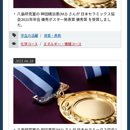
News
八島研究室の 神田橋治恵(M2) さんが 日本セラミックス協
News 一覧
会2021年年会 優秀ポスター発表賞 優秀賞 を受賞しまし
た。
カテゴリ別
学生の活躍
受賞・表彰
課程別
化学コース
エネルギー・情報コース
月別
2026年
2021.06.18
2025年
2024年
2023年
2022年
2021年
12月
八島研究室の 田中真祐(M1) さんが 日本セラミックス協会2