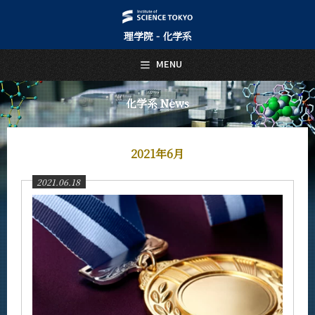
理学院 - 化学系
日本語
English
MENU
トップページ
Top Page
化学系 News
化学系について
About Us
2021年6月
教育
Education
2021.06.18
教員・研究室
Faculty and Laboratories
未来
Future
入学案内
Admissions
化学系 News