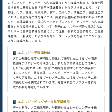
イベントカレンダー
の「エネルギービッグデータ科学講義群」から構成されます。自身が所
Event Calendar
属する系の基礎となる「専門学理講義群」から選択することで、（1）
物理、化学、機械、電気電子、材料、応用化学、情報工学、融合理工学
における高度な専門性を身につけ、共通する選択必修科目である「エネ
ルギー学理講義群」、選択科目である「エネルギービッグデータ科学講
義群」から履修することで、（2）多元的エネルギー学理の視点からエ
サイト構成
ネルギーに関する多様な問題について理解・判断できる俯瞰力、自立的
課題抽出・解決力、および国際的リーダーシップ力を養うことができる
学内向け情報
ように構成されています。
系詳細情報
エネルギー学理講義群
各系の基礎と高度な専門性に特化して発展したエネルギー関連
技術をアナロジーで再構造化し、新たな学問領域として体系化
CLOSE
した“多元的エネルギー学理”の知識を修得するための講義群で
す。エネルギー基礎学理、エネルギーデバイス論、エネルギー
マテリアル論、エネルギーシステム論、エネルギーシステム経
済論などから構成されています。分野横断型のポスター発表形
式の科目も用意しています。
エネルギービッグデータ科学講義群
データ科学、人工知能解析、計算機シミュレーション等を多元