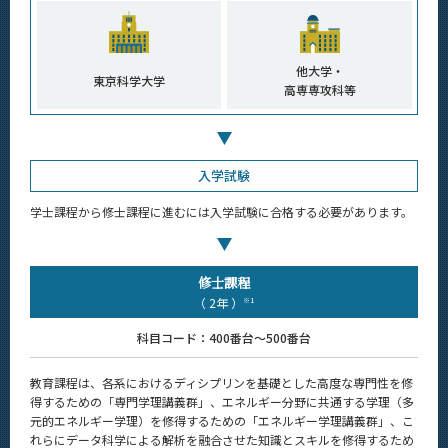
エネルギー・情報コース（大学院課程）
5つの特長
他大学・
東京科学大学
高専専攻科等
学びの体系
物質・情報卓越コース（博士後期課程）
5つの特長
入学試験
学びの体系
学士課程から修士課程に進むには入学試験に合格する必要があります。
教員・研究室
Faculty and Laboratories
修士課程
未来
Future
（ 2年 ）
※1
科目コード：400番台～500番台
入学案内
Admissions
教育課程は、各系におけるディシプリンを基礎とした高度な専門性を修
化学系 News
得するための「専門学理講義群」、エネルギー分野に共通する学理（多
News
元的エネルギー学理）を修得するための「エネルギー学理講義群」、こ
れらにデータ科学による解析を融合させた知識とスキルを修得するため