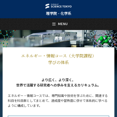
理学院 - 化学系
日本語
English
MENU
トップページ
Top Page
教育
化学系について
About Us
エネルギー・情報コース（大学院課程）
教育
学びの体系
Education
化学系（学士課程）
より広く、より深く。
5つの特長
世界で活躍する研究者への歩みを支えるカリキュラム。
学びの体系
エネルギー・情報コースでは、専門知識や技術を学ぶために、関連する
化学コース（大学院課程）
科目を科目群としてまとめて、達成度や習熟度に併せて体系的に学べる
ように構成しています。
5つの特長
学びの体系