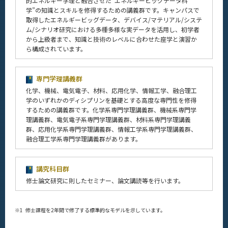
的エネルギー学理と融合させた“エネルギービッグデータ科
学”の知識とスキルを修得するための講義群です。キャンパスで
取得したエネルギービッグデータ、デバイス/マテリアル/システ
ム/シナリオ研究における多種多様な実データを活用し、初学者
から上級者まで、知識と技術のレベルに合わせた座学と演習か
ら構成されています。
専門学理講義群
化学、機械、電気電子、材料、応用化学、情報工学、融合理工
学のいずれかのディシプリンを基礎とする高度な専門性を修得
するための講義群です。化学系専門学理講義群、機械系専門学
理講義群、電気電子系専門学理講義群、材料系専門学理講義
群、応用化学系専門学理講義群、情報工学系専門学理講義群、
融合理工学系専門学理講義群があります。
講究科目群
修士論文研究に則したセミナー、論文講読等を行います。
※1
修士課程を2年間で修了する標準的なモデルを示しています。