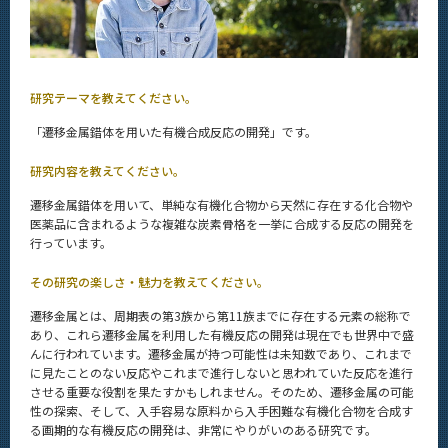
高野 拓人さん
渡邊 翔也さん
中嶋 成博さん
研究テーマを教えてください。
佐藤 俊介さん
「遷移金属錯体を用いた有機合成反応の開発」です。
入学案内
Admissions
研究内容を教えてください。
化学系 News
遷移金属錯体を用いて、単純な有機化合物から天然に存在する化合物や
News
医薬品に含まれるような複雑な炭素骨格を一挙に合成する反応の開発を
行っています。
イベントカレンダー
Event Calendar
その研究の楽しさ・魅力を教えてください。
遷移金属とは、周期表の第3族から第11族までに存在する元素の総称で
あり、これら遷移金属を利用した有機反応の開発は現在でも世界中で盛
んに行われています。遷移金属が持つ可能性は未知数であり、これまで
サイト構成
に見たことのない反応やこれまで進行しないと思われていた反応を進行
させる重要な役割を果たすかもしれません。そのため、遷移金属の可能
学内向け情報
性の探索、そして、入手容易な原料から入手困難な有機化合物を合成す
る画期的な有機反応の開発は、非常にやりがいのある研究です。