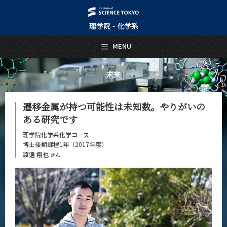
理学院 - 化学系
日本語
English
MENU
トップページ
Top Page
未来
化学系について
About Us
遷移金属が持つ可能性は未知数。やりがいの
教育
ある研究です
Education
理学院化学系化学コース
教員・研究室
博士後期課程1年（2017年度）
Faculty and Laboratories
渡邊 翔也
さん
未来
Future
将来の進路
活躍する先輩たち