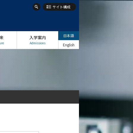
サイト構成
日本語
来
入学案内
ure
Admissions
English