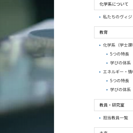
教育
化学系について
教員・研究室
私たちのヴィジ
未来
教育
入学案内
化学系（学士課
化学系 News
5つの特長
学びの体系
イベントカレンダー
エネルギー・情
5つの特長
学びの体系
教員・研究室
担当教員一覧