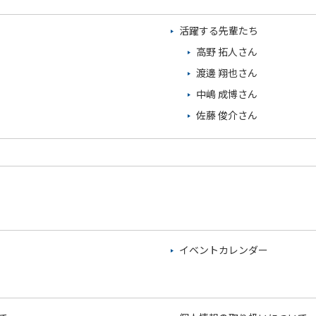
活躍する先輩たち
高野 拓人さん
渡邊 翔也さん
中嶋 成博さん
佐藤 俊介さん
イベントカレンダー