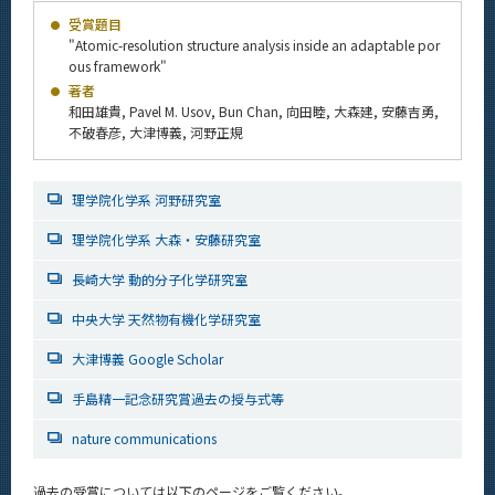
News
受賞題目
"Atomic-resolution structure analysis inside an adaptable por
News 一覧
ous framework"
著者
カテゴリ別
和田雄貴, Pavel M. Usov, Bun Chan, 向田睦, 大森建, 安藤吉勇,
不破春彦, 大津博義, 河野正規
課程別
月別
理学院化学系 河野研究室
イベントカレンダー
理学院化学系 大森・安藤研究室
Event Calendar
長崎大学 動的分子化学研究室
中央大学 天然物有機化学研究室
サイト構成
大津博義 Google Scholar
学内向け情報
手島精一記念研究賞過去の授与式等
nature communications
系詳細情報
過去の受賞については以下のページをご覧ください。