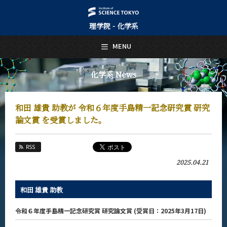
理学院 - 化学系
日本語
English
MENU
トップページ
Top Page
化学系 News
化学系について
About Us
和田 雄貴 助教が 令和６年度手島精一記念研究賞 研究
教育
論文賞 を受賞しました。
Education
教員・研究室
RSS
Faculty and Laboratories
2025.04.21
未来
Future
和田 雄貴 助教
入学案内
Admissions
令和６年度手島精一記念研究賞 研究論文賞 (受賞日：2025年3月17日)
化学系 News