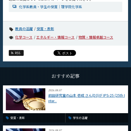
CLOSE
化学系教員・学生の受賞｜理学院化学系
教員の活躍
受賞・表彰
化学コース
エネルギー・情報コース
物質・情報卓越コース
RSS
おすすめ記事
2026.08.07
前田研究室の山本 壱成 さん(D3)が IPS-25 (25th I
nter...
受賞・表彰
学生の活躍
2026.08.07