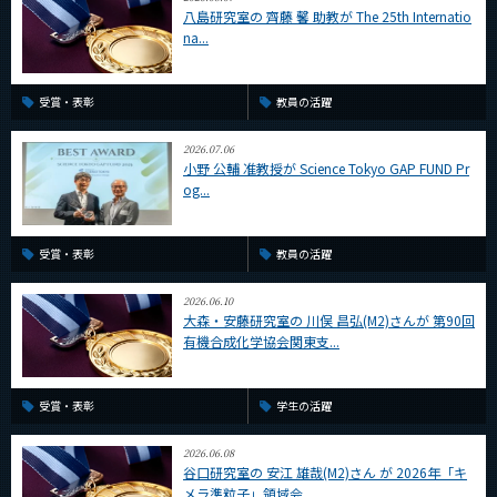
八島研究室の 齊藤 馨 助教が The 25th Internatio
na...
受賞・表彰
教員の活躍
2026.07.06
小野 公輔 准教授が Science Tokyo GAP FUND Pr
og...
受賞・表彰
教員の活躍
2026.06.10
大森・安藤研究室の 川俣 昌弘(M2)さんが 第90回
有機合成化学協会関東支...
受賞・表彰
学生の活躍
2026.06.08
谷口研究室の 安江 雄哉(M2)さん が 2026年「キ
メラ準粒子」領域会...