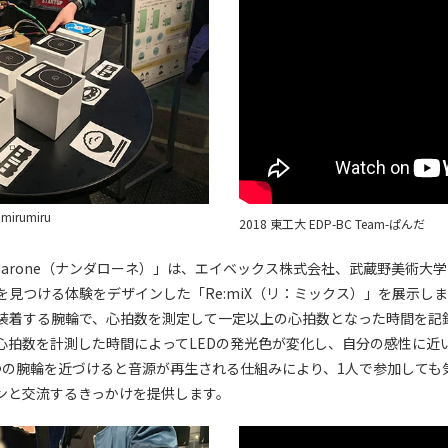
rumiru
2018 東工大 EDP-BC Team-ぱんだ
darone（ナンダローネ）」は、エイベックス株式会社、武蔵野美術大
見つける体験をデザインした「Re:miX（リ：ミックス）」を展示しまし
装着する腕輪で、心拍数を測定して一定以上の心拍数となった時間を記
心拍数を計測した時間によってLEDの発光色が変化し、自分の感性に近
つの腕輪を近づけると音源が再生される仕組みにより、1人で参加しても
ンと交流するきっかけを提供します。