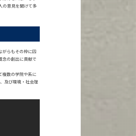
人の意見を聞けて多
ながらもその枠に囚
概念の創出に貢献で
て複数の学院や系に
系、及び環境・社会理