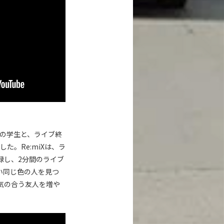
学の学生と、ライブ終
た。Re:miXは、ラ
録し、2分間のライブ
い同じ色の人を見つ
気の合う友人を増や