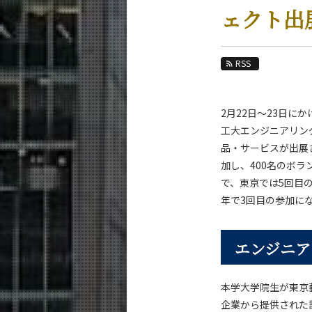
教育
ェクト出
教員・研究室
未来
RSS
入学案内
2月22日～23日にか
融合理工学系 News
工大エンジニアリン
News 一覧
品・サービスが出展さ
加し、400名のボ
カテゴリ別
で、東京では5回目の
課程別
年で3回目の参加に
月別
イベントカレンダー
エンジニア
本学大学院生が東京
企業から提供された