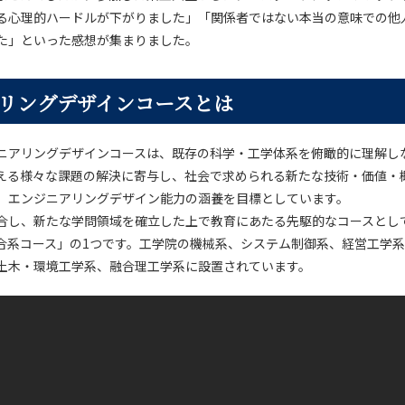
る心理的ハードルが下がりました」「関係者ではない本当の意味での他
た」といった感想が集まりました。
リングデザインコースとは
ニアリングデザインコースは、既存の科学・工学体系を俯瞰的に理解し
える様々な課題の解決に寄与し、社会で求められる新たな技術・価値・
、エンジニアリングデザイン能力の涵養を目標としています。
合し、新たな学問領域を確立した上で教育にあたる先駆的なコースとし
合系コース」の1つです。工学院の機械系、システム制御系、経営工学
土木・環境工学系、融合理工学系に設置されています。