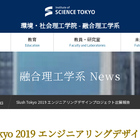
環境・社会理工学院 - 融合理工学系
教育
教員・研究室
未
Education
Faculty and Laboratories
Fut
融合理工学系 News
ws
Slush Tokyo 2019 エンジニアリングデザインプロジェクト出展報告
Tokyo 2019 エンジニアリングデ