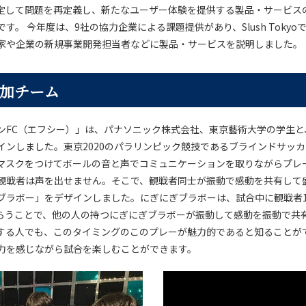
定して問題を再定義し、新たなユーザー体験を提供する製品・サービス
す。 今年度は、9社の協力企業による課題提供があり、Slush Tokyo
家や企業の新規事業開発担当者などに製品・サービスを説明しました。
加チーム
ンFC（エフシー）」は、パナソニック株式会社、東京藝術大学の学生と
インしました。東京2020のパラリンピック競技であるブラインドサッ
マスクをつけてボールの音と声でコミュニケーションを取りながらプレ
観戦者は声を出せません。そこで、観戦者同士が振動で感動を共有して
ブラボー」をデザインしました。にぎにぎブラボーは、試合中に観戦者1
らうことで、他の人の持つにぎにぎブラボーが振動して感動を振動で共
する人でも、このタイミングのこのプレーが魅力的であると知ることが
力を感じながら試合を楽しむことができます。