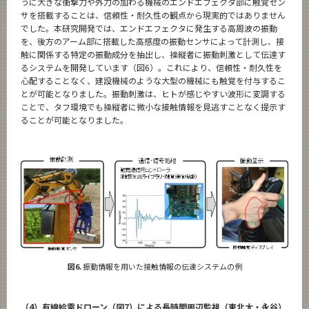
うに大きな衝撃力や外力の加わる機械のエンドエフェクタ部に触覚セン
サを搭載することは、信頼性・耐久性の観点から現実的ではありません
でした。本研究開発では、エンドエフェクタに発生する高周波の振動
を、後方のアーム部に搭載した高感度の振動センサによって計測し、接
触に関係する特定の振動成分を抽出し、操縦者に振動刺激として伝達す
るシステムを開発しています（図6）。これにより、信頼性・耐久性を
心配することなく、建設機械のような大型の機械にも触覚を付与するこ
とが可能となりました。振動刺激は、ヒトが感じやすい波形に変調する
ことで、タフ環境でも操縦者に微小な接触情報を見逃すことなく提示す
ることが可能となりました。
図6.
振動情報を用いた接触情報の伝達システムの例
（4）有線給電ドローン（図7）による長時間周辺監視（東北大・永谷）