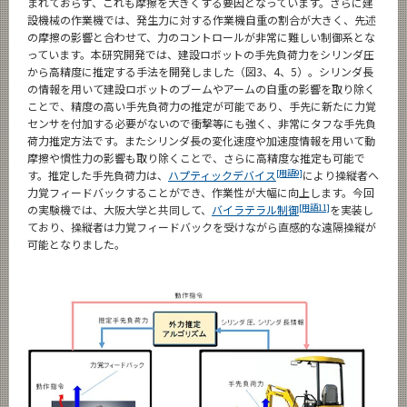
まれておらず、これも摩擦を大きくする要因となっています。さらに建
設機械の作業機では、発生力に対する作業機自重の割合が大きく、先述
の摩擦の影響と合わせて、力のコントロールが非常に難しい制御系とな
っています。本研究開発では、建設ロボットの手先負荷力をシリンダ圧
から高精度に推定する手法を開発しました（図3、4、5）。シリンダ長
の情報を用いて建設ロボットのブームやアームの自重の影響を取り除く
ことで、精度の高い手先負荷力の推定が可能であり、手先に新たに力覚
センサを付加する必要がないので衝撃等にも強く、非常にタフな手先負
荷力推定方法です。またシリンダ長の変化速度や加速度情報を用いて動
摩擦や慣性力の影響も取り除くことで、さらに高精度な推定も可能で
[用語9]
す。推定した手先負荷力は、
ハプティックデバイス
により操縦者へ
力覚フィードバックすることができ、作業性が大幅に向上します。今回
[用語11]
の実験機では、大阪大学と共同して、
バイラテラル制御
を実装し
ており、操縦者は力覚フィードバックを受けながら直感的な遠隔操縦が
可能となりました。