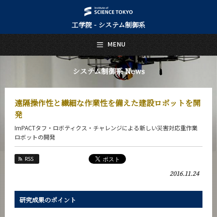
工学院 - システム制御系
日本語
English
MENU
トップページ
Top Page
システム制御系 News
システム制御系について
About Us
遠隔操作性と繊細な作業性を備えた建設ロボットを開
教育
発
Education
ImPACTタフ・ロボティクス・チャレンジによる新しい災害対応重作業
教員・研究室
ロボットの開発
Faculty and Laboratories
RSS
未来
Future
2016.11.24
入学案内
Admissions
研究成果のポイント
システム制御系 News