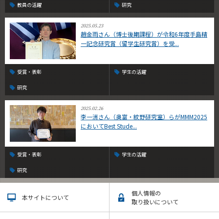
教員の活躍
研究
2025.05.23
趙金雨さん（博士後期課程）が令和6年度手島精
一記念研究賞（留学生研究賞）を受...
受賞・表彰
学生の活躍
研究
2025.02.26
李一洲さん（奥富・紋野研究室）らがMMM2025
においてBest Stude...
受賞・表彰
学生の活躍
研究
個人情報の
本サイトについて
取り扱いについて