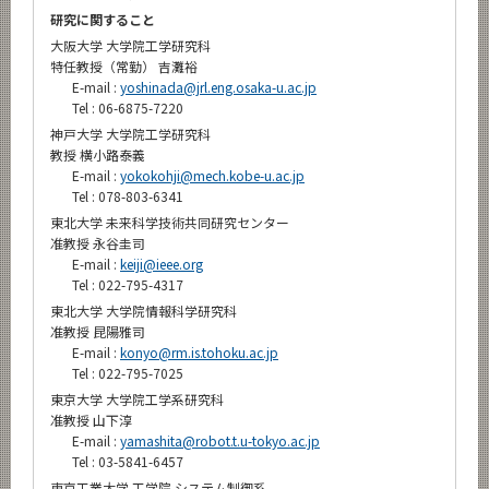
研究に関すること
大阪大学 大学院工学研究科
特任教授（常勤） 吉灘裕
E-mail :
yoshinada@jrl.eng.osaka-u.ac.jp
Tel : 06-6875-7220
神戸大学 大学院工学研究科
教授 横小路泰義
E-mail :
yokokohji@mech.kobe-u.ac.jp
Tel : 078-803-6341
東北大学 未来科学技術共同研究センター
准教授 永谷圭司
E-mail :
keiji@ieee.org
Tel : 022-795-4317
東北大学 大学院情報科学研究科
准教授 昆陽雅司
E-mail :
konyo@rm.is.tohoku.ac.jp
Tel : 022-795-7025
東京大学 大学院工学系研究科
准教授 山下淳
E-mail :
yamashita@robot.t.u-tokyo.ac.jp
Tel : 03-5841-6457
東京工業大学 工学院 システム制御系