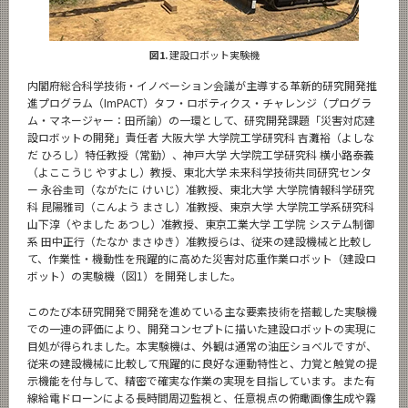
図1.
建設ロボット実験機
内閣府総合科学技術・イノベーション会議が主導する革新的研究開発推
進プログラム（ImPACT）タフ・ロボティクス・チャレンジ（プログラ
ム・マネージャー：田所諭）の一環として、研究開発課題「災害対応建
設ロボットの開発」責任者 大阪大学 大学院工学研究科 吉灘裕（よしな
だ ひろし）特任教授（常勤）、神戸大学 大学院工学研究科 横小路泰義
（よここうじ やすよし）教授、東北大学 未来科学技術共同研究センタ
ー 永谷圭司（ながたに けいじ）准教授、東北大学 大学院情報科学研究
科 昆陽雅司（こんよう まさし）准教授、東京大学 大学院工学系研究科
山下淳（やました あつし）准教授、東京工業大学 工学院 システム制御
系 田中正行（たなか まさゆき）准教授らは、従来の建設機械と比較し
て、作業性・機動性を飛躍的に高めた災害対応重作業ロボット（建設ロ
ボット）の実験機（図1）を開発しました。
このたび本研究開発で開発を進めている主な要素技術を搭載した実験機
での一連の評価により、開発コンセプトに描いた建設ロボットの実現に
目処が得られました。本実験機は、外観は通常の油圧ショベルですが、
従来の建設機械に比較して飛躍的に良好な運動特性と、力覚と触覚の提
示機能を付与して、精密で確実な作業の実現を目指しています。また有
線給電ドローンによる長時間周辺監視と、任意視点の俯瞰画像生成や霧