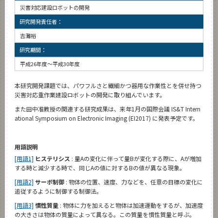
災害対応建設ロボットの開発
研究開発責任者：
吉灘裕
研究期間：
平成26年度～平成30年度
本研究開発課題では、パワフルさと繊細かつ器用な作業性とを併せ持つ
災害対応重作業建設ロボットの開発に取り組んでいます。
また田中准教授の関連する研究成果は、来年1月の国際会議 IS&T Intern
ational Symposium on Electronic Imaging (EI2017) に発表予定です。
用語説明
[用語1]
ヒステリシス
: 量Aの変化に伴って量Bが変化する際に、Aが増加
する時と減少する時で、同じAの値に対するBの値が異なる現象。
[用語2]
サーボ制御
: 物体の位置、速度、力などを、任意の目標の変化に
追従するように制御する制御法。
[用語3]
慣性質量
: 物体に力を加えると物体は加速運動をするが、加速度
の大きさは物体の質量によって異なる。この質量を慣性質量と呼ぶ。