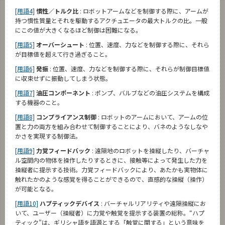
[用語4]
慣性／トルク比
: ロボットアームなどを制御する際に、アームが
持つ慣性質量とそれを駆動するアクチュエータの最大トルクの比。一般
にこの値が大きくなるほど制御は困難になる。
[用語5]
オーバーシュート
: 位置、速度、力などを制御する際に、それら
が目標値を超えて行き過ぎること。
[用語6]
発振
: 位置、速度、力などを制御する際に、それらが制御目標値
に収束せずに振動してしまう状態。
[用語7]
油圧コンポーネント
: ポンプ、バルブなどの油圧システムを構成
する機器のこと。
[用語8]
コンプライアンス制御
: ロボットのアームにおいて、アームの位
置と力の両方を組み合わせて制御することにより、バネのようなしなや
かさを実現する制御法。
[用語9]
力覚フィードバック
: 遠隔地のロボットを操縦したり、バーチャ
ル空間内の物体を操作したりするときに、接触等によって発生した力を
操縦者に提示する技術。力覚フィードバックにより、あたかも実物体に
触れたかのような感覚を得ることができるので、直感的な操縦（操作）
が可能となる。
[用語10]
ハプティックデバイス
: バーチャルリアリティや遠隔操縦にお
いて、ユーザー（操縦者）に力覚や触覚を提示する装置の総称。“ハプ
ティック”は、ギリシャ語を語源とする「触覚に関する」という意味を