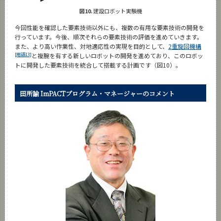
図10.
建設ロボット実験機
今回性能を確認した要素技術以外にも、複数の有用な要素技術の開発を
行っています。今後、順次それらの要素技術の評価を進めていきます。
また、より高い作業性、対地適応性の実現を目的として、
2重旋回機構
[用語13]
と複腕を有する新しいロボットの開発を進めており、このロボッ
トに開発した要素技術を統合して搭載する計画です（図10）。
田所諭 ImPACTプログラム・マネージャーのコメント