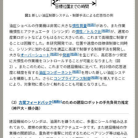
図2.
新しい油圧制御システム・制御手法による応答性の例
[用語3]
油圧ショベルの作業機は非常に大きな
慣性質量
があり、また作業
[用語4]
機慣性とアクチュエータ（シリンダ）の
慣性／トルク比
が、通常の
産業ロボットなどよりもはるかに大きいため、これまで高精度に制御す
ることは困難でした。本研究開発では、位置や速度の目標値制御と同時
に、シリンダに加わる圧力を適正に高速で制御する制御手法を開発し、
[用語5]
[用語6]
大きな
オーバーシュート
や
発振
を生じずに、高応答かつ安定
に大慣性の作業機をコントロールすることが可能となりました（図
2）。またこのために、これまでの建設機械に比べて、約10倍の応答速
[用語7]
度と精度を有する
油圧コンポーネント
を用いた新しい油圧システ
[用語8]
ムを構築しました。さらに
コンプライアンス制御
を導入すること
により、対象物に柔らかく触れることも可能となりました。
[用語9]
（2）
力覚フィードバック
のための建設ロボットの手先負荷力推定
（神戸大・横小路）
建設機械のシリンダは、油漏れを嫌うために、多重にシールが組み込ま
れており、摩擦の非常に大きなアクチュエータです。また建設機械の作
業機の関節部は、重負荷や衝撃に対応するためにベアリング等は組み込