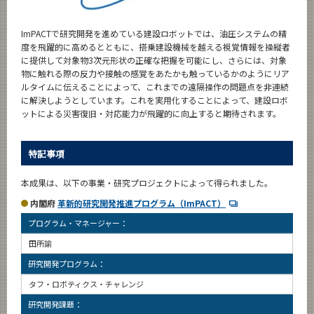
ImPACTで研究開発を進めている建設ロボットでは、油圧システムの精
度を飛躍的に高めるとともに、搭乗建設機械を越える視覚情報を操縦者
に提供して対象物3次元形状の正確な把握を可能にし、さらには、対象
物に触れる際の反力や接触の感覚をあたかも触っているかのようにリア
ルタイムに伝えることによって、これまでの遠隔操作の問題点を非連続
に解決しようとしています。これを実用化することによって、建設ロボ
ットによる災害復旧・対応能力が飛躍的に向上すると期待されます。
特記事項
本成果は、以下の事業・研究プロジェクトによって得られました。
内閣府
革新的研究開発推進プログラム（ImPACT）
プログラム・マネージャー：
田所諭
研究開発プログラム：
タフ・ロボティクス・チャレンジ
研究開発課題：