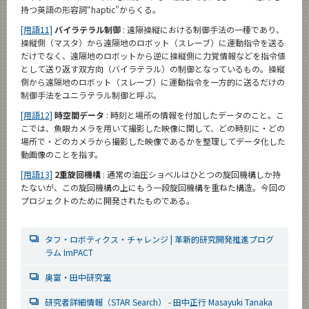
持つ英語の形容詞“haptic”からくる。
[用語11]
バイラテラル制御
: 遠隔操縦における制御手法の一種であり、
操縦側（マスタ）から遠隔地のロボット（スレーブ）に運動指令を送る
だけでなく、遠隔地のロボットから逆に操縦側に力覚情報などを指令値
として送り返す双方向（バイラテラル）の制御となっているもの。操縦
側から遠隔地のロボット（スレーブ）に運動指令を一方的に送るだけの
制御手法をユニラテラル制御と呼ぶ。
[用語12]
時空間データ
: 時刻と場所の情報を付加したデータのこと。こ
こでは、魚眼カメラを用いて撮影した映像に関して、どの時刻に・どの
場所で・どのカメラから撮影した映像であるかを整理してデータ化した
動画像のことを指す。
[用語13]
2重旋回機構
: 通常の油圧ショベルはひとつの旋回機構しか持
たないが、この旋回機構の上にもう一段旋回機構を重ねた構造。今回の
プロジェクトのために開発されたものである。
タフ・ロボティクス・チャレンジ | 革新的研究開発推進プログ
ラム ImPACT
奥富・田中研究室
研究者詳細情報（STAR Search） - 田中正行 Masayuki Tanaka