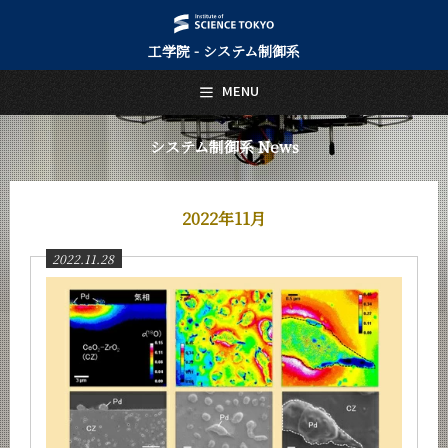
工学院 - システム制御系
日本語
English
MENU
トップページ
Top Page
システム制御系 News
システム制御系について
About Us
2022年11月
教育
Education
2022.11.28
教員・研究室
Faculty and Laboratories
未来
Future
入学案内
Admissions
システム制御系 News