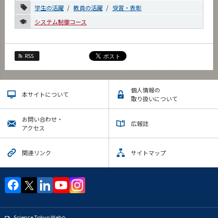
6月
学生の活躍
教員の活躍
受賞・表彰
5月
システム制御コース
4月
2月
RSS
2021年
2020年
個人情報の
本サイトについて
取り扱いについて
2019年
お問い合わせ・
2018年
広報誌
アクセス
2017年
関連リンク
サイトマップ
2016年
2015年
イベントカレンダー
Event Calendar
Science Tokyo Webヘ