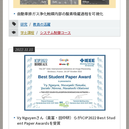
News
自動車排ガス浄化触媒内部の酸素吸蔵過程を可視化
News 一覧
研究
教員の活躍
カテゴリ別
学士課程
システム制御コース
課程別
月別
2022.11.15
2026年
2025年
2024年
2023年
2022年
11月
Vy Nguyenさん（奥富・田中研）らがICIP2022 Best Stud
10月
ent Paper Awardsを受賞