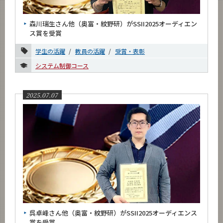
News
森川瑞生さん他（奥富・紋野研）がSSII2025オーディエン
News 一覧
ス賞を受賞
カテゴリ別
学生の活躍
教員の活躍
受賞・表彰
課程別
システム制御コース
月別
2025.07.07
2026年
2025年
7月
6月
5月
2月
2024年
呉卓峰さん他（奥富・紋野研）がSSII2025オーディエンス
2023年
賞を受賞