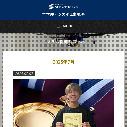
工学院 - システム制御系
日本語
English
MENU
トップページ
Top Page
システム制御系 News
システム制御系について
About Us
2025年7月
教育
Education
2025.07.07
教員・研究室
Faculty and Laboratories
未来
Future
入学案内
Admissions
システム制御系 News