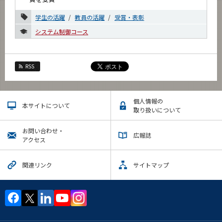
2022年
学生の活躍
教員の活躍
受賞・表彰
システム制御コース
2021年
2020年
RSS
2019年
2018年
個人情報の
本サイトについて
取り扱いについて
2017年
お問い合わせ・
2016年
広報誌
アクセス
2015年
関連リンク
サイトマップ
イベントカレンダー
Event Calendar