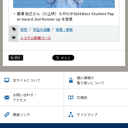
News
唐澤 拓己さん（川上研）らがICIP2024 Best Student Pap
News 一覧
er Award 2nd Runner-up を受賞
カテゴリ別
研究
学生の活躍
受賞・表彰
課程別
システム制御コース
月別
2026年
RSS
2025年
個人情報の
2024年
本サイトについて
取り扱いについて
11月
お問い合わせ・
広報誌
10月
アクセス
8月
関連リンク
サイトマップ
7月
6月