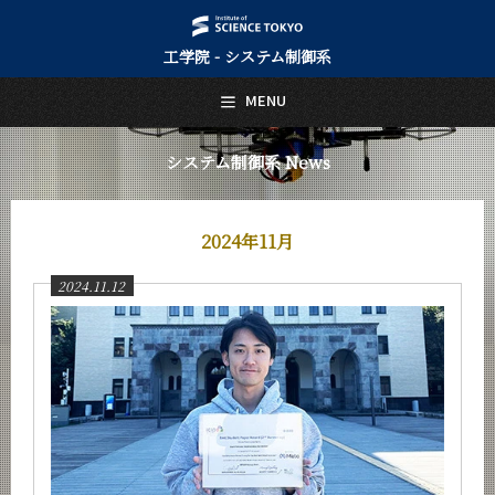
工学院 - システム制御系
日本語
English
MENU
トップページ
Top Page
システム制御系 News
システム制御系について
About Us
2024年11月
教育
Education
2024.11.12
教員・研究室
Faculty and Laboratories
未来
Future
入学案内
Admissions
システム制御系 News