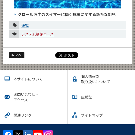
News
クロール泳中のスイマーに働く抵抗に関する新たな知見
News 一覧
研究
カテゴリ別
システム制御コース
課程別
月別
RSS
2026年
2025年
個人情報の
本サイトについて
取り扱いについて
2024年
お問い合わせ・
2023年
広報誌
アクセス
2022年
関連リンク
サイトマップ
2021年
2020年