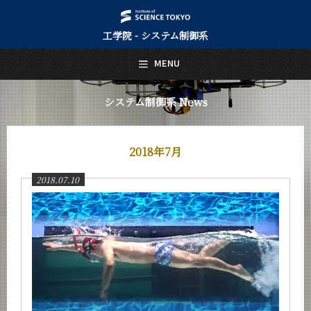
工学院 - システム制御系
日本語
English
MENU
トップページ
Top Page
システム制御系 News
システム制御系について
About Us
2018年7月
教育
Education
2018.07.10
教員・研究室
Faculty and Laboratories
未来
Future
入学案内
Admissions
システム制御系 News