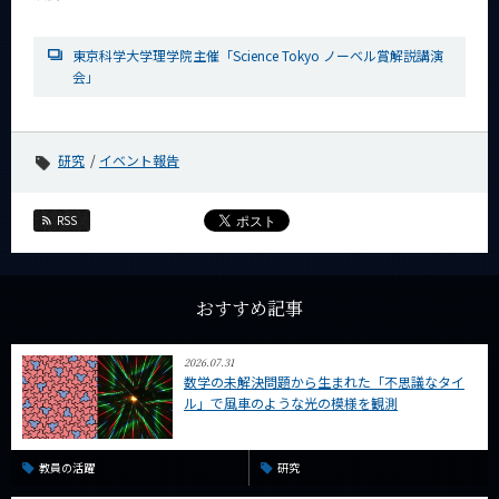
News
東京科学大学理学院主催「Science Tokyo ノーベル賞解説講演
News 一覧
会」
カテゴリ別
課程別
研究
イベント報告
月別
RSS
イベントカレンダー
Event Calendar
おすすめ記事
サイト構成
2026.07.31
数学の未解決問題から生まれた「不思議なタイ
系詳細情報
ル」で風車のような光の模様を観測
CLOSE
教員の活躍
研究