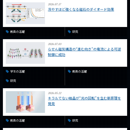
2026.07.17
冷やすほど強くなる磁石のダイオード効果
教員の活躍
研究
2026.07.03
らせん磁気構造の“進む向き”の電流による可逆
制御に成功
学生の活躍
教員の活躍
研究
2026.05.22
キラルでない結晶が“光の回転”を生む新原理を
発見
教員の活躍
研究