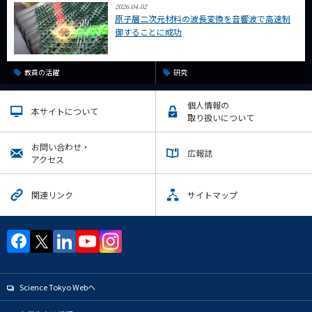
2026.04.02
原子層二次元材料の波長変換を音響波で高速制
御することに成功
教員の活躍
研究
個人情報の
本サイトについて
取り扱いについて
お問い合わせ・
広報誌
アクセス
関連リンク
サイトマップ
Science Tokyo Webヘ