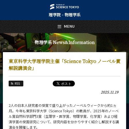
理学院 - 物理学系
日本語
English
MENU
トップページ
Top Page
物理学系 News&Information
物理学系について
About Us
東京科学大学理学院主催「Science Tokyo ノーベル賞
教育
解説講演会」
Education
教員・研究室
RSS
Faculty and Laboratories
2025.11.19
未来
Future
2人の日本人研究者の受賞で盛り上がったノーベルウィークから約1ヵ
月。今年も東京科学大学（Science Tokyo）の教員が、2025年のノーベ
入学案内
ル賞自然科学部門3賞（生理学・医学賞、物理学賞、化学賞）および経
Admissions
済学賞の受賞研究について、研究内容を分かりやすく紹介し解説する講
演会を開催します。
物理学系 News&Information