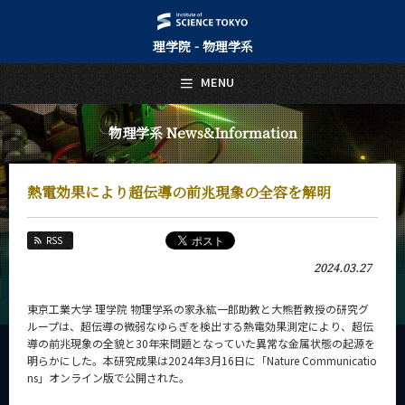
理学院 - 物理学系
日本語
English
MENU
トップページ
Top Page
物理学系 News&Information
物理学系について
About Us
熱電効果により超伝導の前兆現象の全容を解明
教育
Education
RSS
教員・研究室
2024.03.27
Faculty and Laboratories
未来
東京工業大学 理学院 物理学系の家永紘一郎助教と大熊哲教授の研究グ
Future
ループは、超伝導の微弱なゆらぎを検出する熱電効果測定により、超伝
導の前兆現象の全貌と30年来問題となっていた異常な金属状態の起源を
入学案内
明らかにした。本研究成果は2024年3月16日に「Nature Communicatio
Admissions
ns」オンライン版で公開された。
物理学系 News&Information