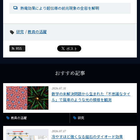
News
熱電効果により超伝導の前兆現象の全容を解明
News 一覧
カテゴリ別
研究
教員の活躍
課程別
RSS
月別
イベントカレンダー
Event Calendar
おすすめ記事
2026.07.31
数学の未解決問題から生まれた「不思議なタイ
サイト構成
ル」で風車のような光の模様を観測
系詳細情報
教員の活躍
研究
CLOSE
2026.07.17
冷やすほど強くなる磁石のダイオード効果