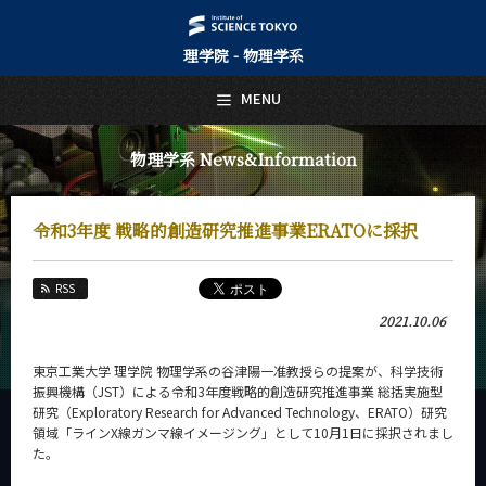
理学院 - 物理学系
日本語
English
MENU
トップページ
Top Page
物理学系 News&Information
物理学系について
About Us
令和3年度 戦略的創造研究推進事業ERATOに採択
教育
Education
RSS
教員・研究室
2021.10.06
Faculty and Laboratories
未来
東京工業大学 理学院 物理学系の谷津陽一准教授らの提案が、科学技術
Future
振興機構（JST）による令和3年度戦略的創造研究推進事業 総括実施型
研究（Exploratory Research for Advanced Technology、ERATO）研究
入学案内
領域「ラインX線ガンマ線イメージング」として10月1日に採択されまし
Admissions
た。
物理学系 News&Information