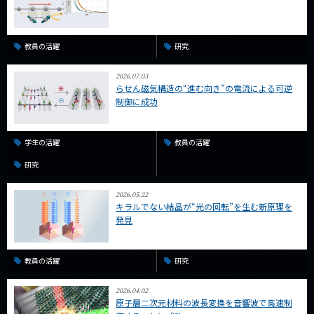
教員の活躍
研究
2026.07.03
らせん磁気構造の“進む向き”の電流による可逆
制御に成功
学生の活躍
教員の活躍
研究
2026.05.22
キラルでない結晶が“光の回転”を生む新原理を
発見
教員の活躍
研究
2026.04.02
原子層二次元材料の波長変換を音響波で高速制