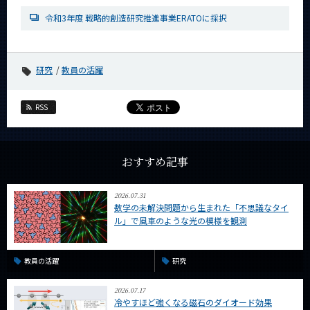
News
令和3年度 戦略的創造研究推進事業ERATOに採択
News 一覧
カテゴリ別
研究
教員の活躍
課程別
RSS
月別
イベントカレンダー
Event Calendar
おすすめ記事
2026.07.31
数学の未解決問題から生まれた「不思議なタイ
サイト構成
ル」で風車のような光の模様を観測
系詳細情報
教員の活躍
研究
CLOSE
2026.07.17
冷やすほど強くなる磁石のダイオード効果