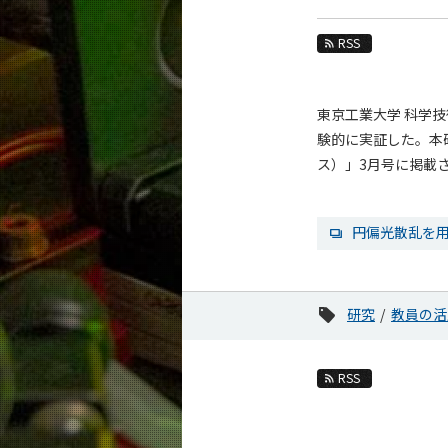
教育
RSS
教員・研究室
未来
東京工業大学 科学
入学案内
験的に実証した。本研究
ス）」3月号に掲載
物理学系 News&Information
News 一覧
円偏光散乱を
カテゴリ別
課程別
月別
研究
教員の活
イベントカレンダー
RSS