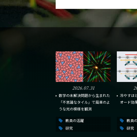
2026.07.31
2
数学の未解決問題から生まれた
冷やすほ
「不思議なタイル」で風車のよ
オード効
うな光の模様を観測
教員の活躍
教員
研究
研究