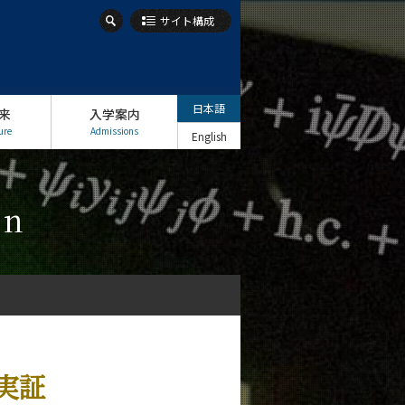
サイト構成
日本語
来
入学案内
ure
Admissions
English
on
実証