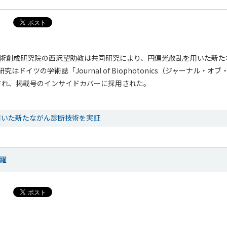
技術創成研究院の西沢望助教は共同研究により、円偏光散乱を用いた新た
はドイツの学術誌「Journal of Biophotonics（ジャーナル・
され、掲載号のインサイドカバーに採用された。
用いた新たながん診断技術を実証
躍