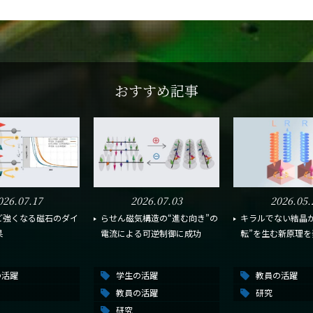
おすすめ記事
026.07.17
2026.07.03
2026.05.
ど強くなる磁石のダイ
らせん磁気構造の“進む向き”の
キラルでない結晶が
果
電流による可逆制御に成功
転”を生む新原理を
の活躍
学生の活躍
教員の活躍
教員の活躍
研究
研究