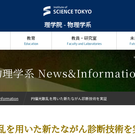
理学院 - 物理学系
教育
教員・研究室
未
Education
Faculty and Laboratories
Fut
理学系 News&Informati
formation
円偏光散乱を用いた新たながん診断技術を実証
乱を用いた新たながん診断技術を