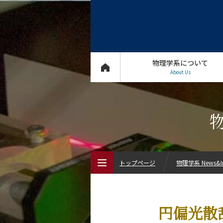
物理学系について
About Us
物
トップページ
物理学系 News&In
トップページ
円偏光散
物理学系について