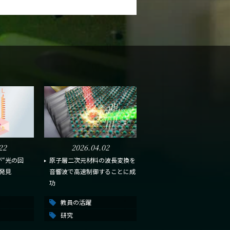
22
2026.04.02
“光の回
原子層二次元材料の波長変換を
発見
音響波で高速制御することに成
功
教員の活躍
研究