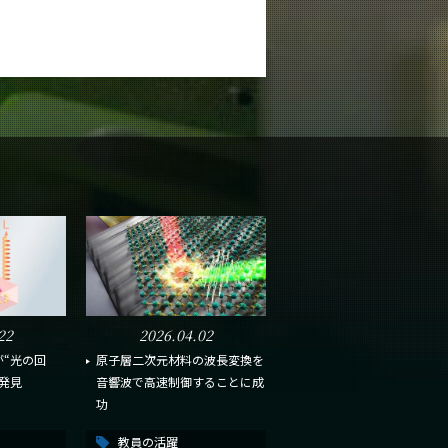
22
2026.04.02
“光の回
原子層二次元材料の波長変換を
発見
音響波で高速制御することに成
功
教員の活躍