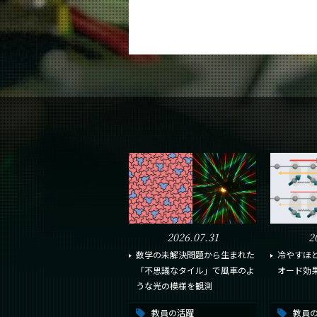
2026.07.31
2
数学の未解決問題から生まれた
冷やすほ
「不思議なタイル」で風車のよ
オード効
うな光の模様を観測
教員の活躍
教員