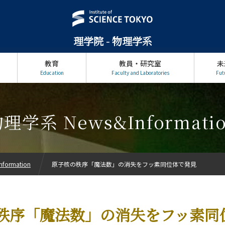
理学院 - 物理学系
教育
教員・研究室
未
Education
Faculty and Laboratories
Fut
理学系 News&Informati
formation
原子核の秩序「魔法数」の消失をフッ素同位体で発見
秩序「魔法数」の消失をフッ素同