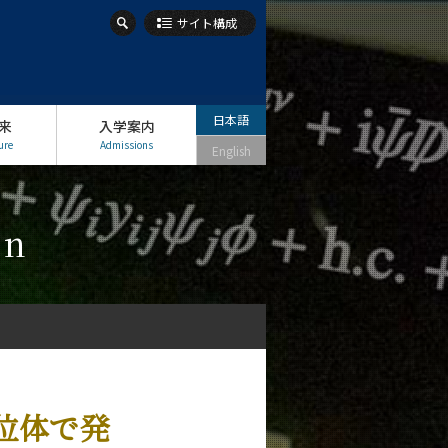
サイト構成
日本語
来
入学案内
ure
Admissions
English
on
位体で発