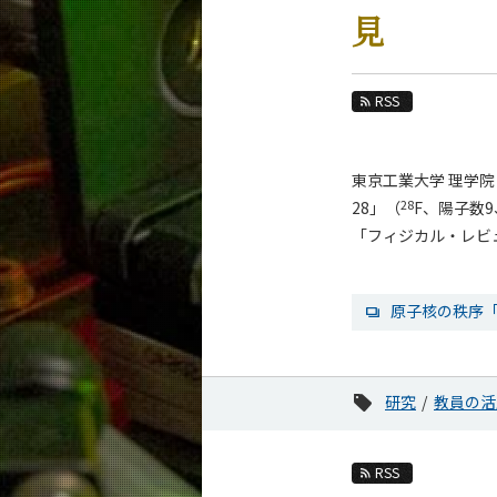
教育
見
教員・研究室
未来
RSS
入学案内
東京工業大学 理学
物理学系 News&Information
28
28」（
F、陽子数
News 一覧
「フィジカル・レビュー・
カテゴリ別
課程別
原子核の秩序
月別
イベントカレンダー
研究
教員の活
RSS