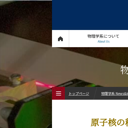
物理学系について
About Us
物
トップページ
物理学系 News&In
トップページ
原子核の
物理学系について