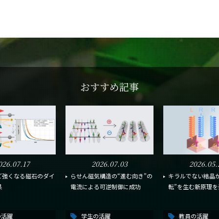
おすすめ記事
026.07.17
2026.07.03
2026.05.
ど強くなる磁石のダイ
らせん磁気構造の“進む向き”の
キラルでない結晶が
果
電流による可逆制御に成功
転”を生む新原理を
の活躍
学生の活躍
教員の活躍