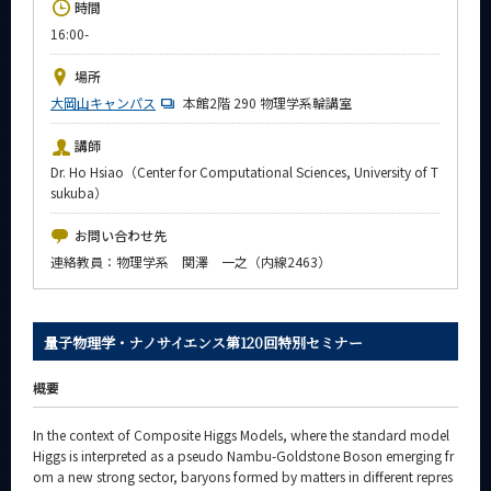
時間
News
16:00-
イベントカレンダー
Event Calendar
場所
大岡山キャンパス
本館2階 290 物理学系輪講室
今後のイベント
講師
今後の課程別イベント
Dr. Ho Hsiao（Center for Computational Sciences, University of T
sukuba）
年別アーカイブ
お問い合わせ先
連絡教員：物理学系 関澤 一之（内線2463）
サイト構成
量子物理学・ナノサイエンス第120回特別セミナー
系詳細情報
概要
CLOSE
In the context of Composite Higgs Models, where the standard model
Higgs is interpreted as a pseudo Nambu-Goldstone Boson emerging fr
om a new strong sector, baryons formed by matters in different repres