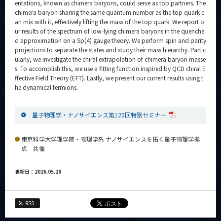
entations, known as chimera baryons, could serve as top partners. The
chimera baryon sharing the same quantum number as the top quark c
an mix with it, effectively lifting the mass of the top quark. We report o
ur results of the spectrum of low-lying chimera baryons in the quenche
d approximation on a Sp(4) gauge theory. We perform spin and parity
projections to separate the states and study their mass hierarchy. Partic
ularly, we investigate the chiral extrapolation of chimera baryon masse
s. To accomplish this, we use a fitting function inspired by QCD chiral E
ffective Field Theory (EFT). Lastly, we present our current results using t
he dynamical fermions.
量子物理学・ナノサイエンス第120回特別セミナー
東京科学大学理学院・物理学系 ナノサイエンスを拓く量子物理学拠
点 共催
更新日：2026.05.20
RSS