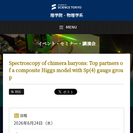
理学院 - 物理学系
日本語
English
MENU
トップページ
Top Page
イベント・セミナー・講演会
物理学系について
About Us
Spectroscopy of chimera baryons: Top partners o
教育
f a composite Higgs model with Sp(4) gauge grou
Education
p
教員・研究室
Faculty and Laboratories
RSS
未来
Future
日程
入学案内
Admissions
2026年6月24日（水）
物理学系 News&Information