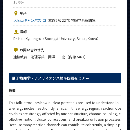
15:00-
News
場所
イベントカレンダー
大岡山キャンパス
Event Calendar
本館2階 227C 物理学系輪講室
今後のイベント
講師
Dr. Heo Kyoungsu（Soongsil University, Seoul, Korea）
今後の課程別イベント
お問い合わせ先
年別アーカイブ
連絡教員：物理学系 関澤 一之（内線2463）
量子物理学・ナノサイエンス第442回セミナー
サイト構成
概要
系詳細情報
This talk introduces how nuclear potentials are used to understand lo
w-energy nuclear reaction dynamics. In this energy region, reaction obs
CLOSE
ervables are strongly affected by nuclear structure, channel coupling, c
ollective motion, cluster correlations, and breakup or fusion processes.
Because many reaction channels can contribute coherently, a simple p