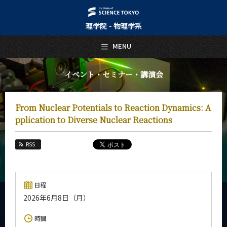
理学院 - 物理学系
日本語
English
MENU
トップページ
Top Page
イベント・セミナー・講演会
物理学系について
About Us
From Nuclear Potentials to Reaction Dynamics: A
教育
pplication to Diverse Nuclear Reactions
Education
教員・研究室
RSS
Faculty and Laboratories
未来
Future
日程
2026年6月8日（月）
入学案内
Admissions
時間
物理学系 News&Information