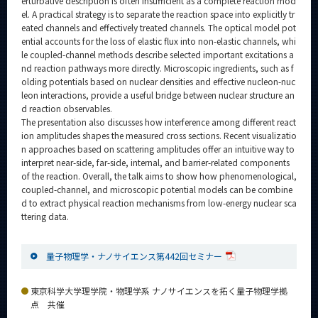
erturbative description is often insufficient as a complete reaction mod
el. A practical strategy is to separate the reaction space into explicitly tr
eated channels and effectively treated channels. The optical model pot
ential accounts for the loss of elastic flux into non-elastic channels, whi
le coupled-channel methods describe selected important excitations a
nd reaction pathways more directly. Microscopic ingredients, such as f
olding potentials based on nuclear densities and effective nucleon-nuc
leon interactions, provide a useful bridge between nuclear structure an
d reaction observables.
The presentation also discusses how interference among different react
ion amplitudes shapes the measured cross sections. Recent visualizatio
n approaches based on scattering amplitudes offer an intuitive way to
interpret near-side, far-side, internal, and barrier-related components
of the reaction. Overall, the talk aims to show how phenomenological,
coupled-channel, and microscopic potential models can be combine
d to extract physical reaction mechanisms from low-energy nuclear sca
ttering data.
量子物理学・ナノサイエンス第442回セミナー
東京科学大学理学院・物理学系 ナノサイエンスを拓く量子物理学拠
点 共催