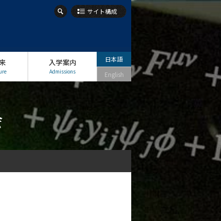
サイト構成
日本語
来
入学案内
ure
Admissions
English
会