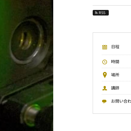
教育
RSS
教員・研究室
未来
入学案内
日程
物理学系 News&Information
時間
イベントカレンダー
今後のイベント
場所
今後の課程別イベント
講師
年別アーカイブ
お問い合