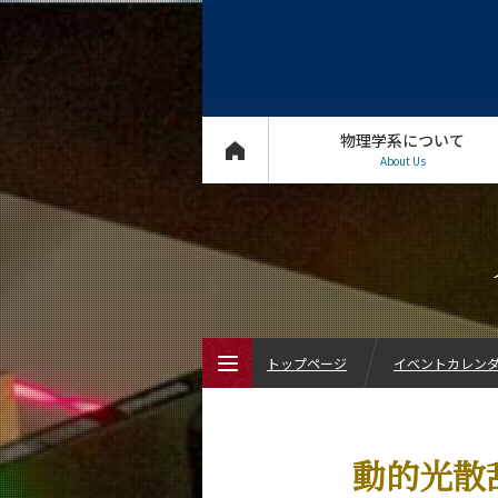
物理学系について
About Us
トップページ
イベントカレン
トップページ
動的光散
物理学系について