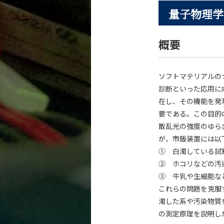
量子物理学
概要
ソフトマテリアルの
診断といった応用に
在し、その機能を発
要である。この目的
散乱光の強度のゆら
が、市販装置には以
① 白濁している試
② ホコリなどの汚
③ 牛乳や生細胞な
これらの問題を克服
濁した系や汚染物質
の測定原理を説明し