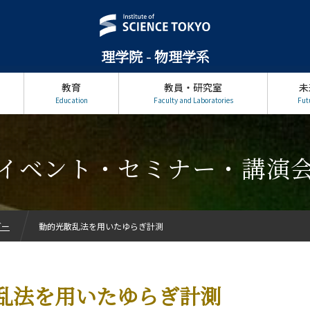
理学院 - 物理学系
教育
教員・研究室
未
Education
Faculty and Laboratories
Fut
イベント・セミナー・講演
ダー
動的光散乱法を用いたゆらぎ計測
乱法を用いたゆらぎ計測