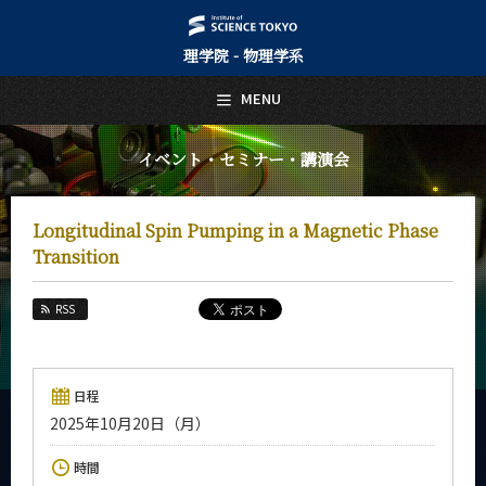
理学院 - 物理学系
日本語
English
MENU
トップページ
Top Page
イベント・セミナー・講演会
物理学系について
About Us
Longitudinal Spin Pumping in a Magnetic Phase
教育
Transition
Education
教員・研究室
RSS
Faculty and Laboratories
未来
Future
日程
2025年10月20日（月）
入学案内
Admissions
時間
物理学系 News&Information