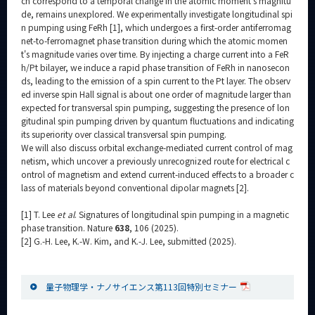
ch correspond to a temporal change in the atomic moment's magnitu
de, remains unexplored. We experimentally investigate longitudinal spi
n pumping using FeRh [1], which undergoes a first-order antiferromag
net-to-ferromagnet phase transition during which the atomic momen
t's magnitude varies over time. By injecting a charge current into a FeR
h/Pt bilayer, we induce a rapid phase transition of FeRh in nanosecon
ds, leading to the emission of a spin current to the Pt layer. The observ
ed inverse spin Hall signal is about one order of magnitude larger than
expected for transversal spin pumping, suggesting the presence of lon
gitudinal spin pumping driven by quantum fluctuations and indicating
its superiority over classical transversal spin pumping.
We will also discuss orbital exchange-mediated current control of mag
netism, which uncover a previously unrecognized route for electrical c
ontrol of magnetism and extend current-induced effects to a broader c
lass of materials beyond conventional dipolar magnets [2].
[1] T. Lee
et al
. Signatures of longitudinal spin pumping in a magnetic
phase transition. Nature
638
, 106 (2025).
[2] G.-H. Lee, K.-W. Kim, and K.-J. Lee, submitted (2025).
量子物理学・ナノサイエンス第113回特別セミナー