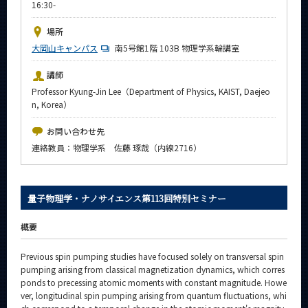
16:30-
News
場所
イベントカレンダー
大岡山キャンパス
Event Calendar
南5号館1階 103B 物理学系輪講室
今後のイベント
講師
Professor Kyung-Jin Lee（Department of Physics, KAIST, Daejeo
今後の課程別イベント
n, Korea）
年別アーカイブ
お問い合わせ先
連絡教員：物理学系 佐藤 琢哉（内線2716）
サイト構成
量子物理学・ナノサイエンス第113回特別セミナー
系詳細情報
概要
Previous spin pumping studies have focused solely on transversal spin
CLOSE
pumping arising from classical magnetization dynamics, which corres
ponds to precessing atomic moments with constant magnitude. Howe
ver, longitudinal spin pumping arising from quantum fluctuations, whi