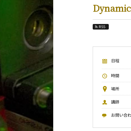
教育
Dynamics
教員・研究室
未来
RSS
入学案内
物理学系 News&Information
日程
イベントカレンダー
今後のイベント
時間
今後の課程別イベント
場所
年別アーカイブ
講師
お問い合