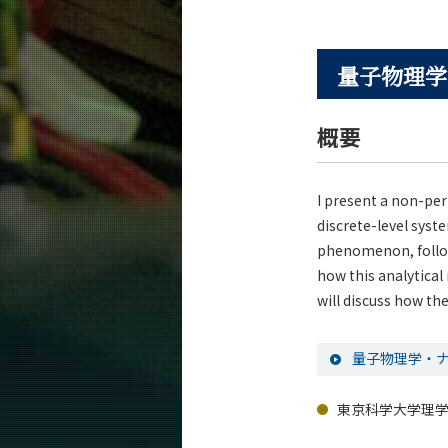
量子物理学
概要
I present a non-pe
discrete-level syst
phenomenon, followe
how this analytical
will discuss how th
量子物理学・ナ
東京科学大学理学