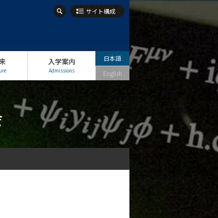
サイト構成
日本語
来
入学案内
ure
Admissions
English
会