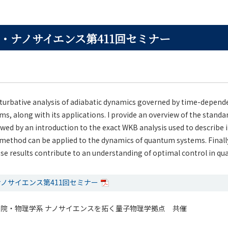
・ナノサイエンス第411回セミナー
rturbative analysis of adiabatic dynamics governed by time-depend
ems, along with its applications. I provide an overview of the standa
d by an introduction to the exact WKB analysis used to describe it
 method can be applied to the dynamics of quantum systems. Finally, 
ese results contribute to an understanding of optimal control in q
ノサイエンス第411回セミナー
院・物理学系 ナノサイエンスを拓く量子物理学拠点 共催