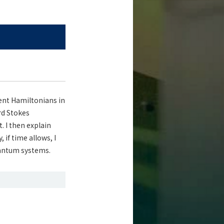
ent Hamiltonians in
rd Stokes
. I then explain
if time allows, I
uantum systems.