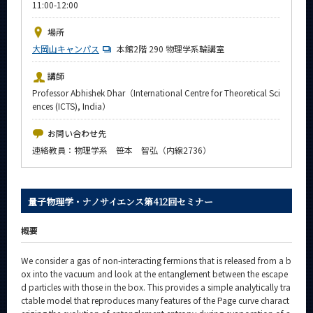
11:00-12:00
News
場所
イベントカレンダー
大岡山キャンパス
Event Calendar
本館2階 290 物理学系輪講室
今後のイベント
講師
Professor Abhishek Dhar（International Centre for Theoretical Sci
今後の課程別イベント
ences (ICTS), India）
年別アーカイブ
お問い合わせ先
連絡教員：物理学系 笹本 智弘（内線2736）
サイト構成
量子物理学・ナノサイエンス第412回セミナー
系詳細情報
概要
We consider a gas of non-interacting fermions that is released from a b
CLOSE
ox into the vacuum and look at the entanglement between the escape
d particles with those in the box. This provides a simple analytically tra
ctable model that reproduces many features of the Page curve charact