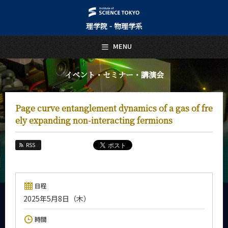
理学院 - 物理学系
日本語
English
MENU
トップページ
Top Page
イベント・セミナー・講演会
物理学系について
About Us
Page curve entanglement dynamics of a gas of fre
教育
ely expanding non-interacting fermions
Education
教員・研究室
RSS
Faculty and Laboratories
未来
Future
日程
2025年5月8日（木）
入学案内
Admissions
時間
物理学系 News&Information