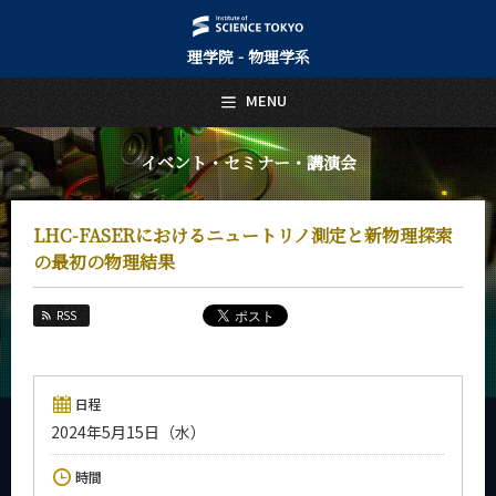
理学院 - 物理学系
日本語
English
MENU
トップページ
Top Page
イベント・セミナー・講演会
物理学系について
About Us
LHC-FASERにおけるニュートリノ測定と新物理探索
教育
の最初の物理結果
Education
教員・研究室
RSS
Faculty and Laboratories
未来
Future
日程
2024年5月15日（水）
入学案内
Admissions
時間
物理学系 News&Information