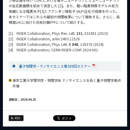
ン検出器を用いてLHCにおける電子ニュートリノとミューニュートリノ
の反応断面積を初めて測定した [2]。また、軽い暗黒物質モデルの有力
候補となる暗黒光子[3]とアクシオン様粒子 (ALPs)[4] の探索を行った。
本セミナーではこれらの最初の物理結果について報告する。さらに、高
輝度LHCに向けた将来計画FPFについて紹介する。
[1] FASER Collaboration, Phys. Rev. Lett.
131
, 031801 (2023)
[2] FASER Collaboration, arXiv:2403.12520
[3] FASER Collaboration, Phys. Lett. B
848
, 138378 (2024)
[4] FASER collaboration, CERN-FASER-CONF-2024-001
量子物理学・ナノサイエンス第389回セミナー
東京工業大学理学院・物理学系 ナノサイエンスを拓く量子物理学拠点
共催
更新日：2024.04.25
RSS