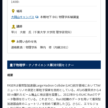
14:00-
News
場所
イベントカレンダー
大岡山キャンパス
Event Calendar
本館地下 B61 物理学系輪講室
今後のイベント
講師
早川 大樹 氏（千葉大学 大学院 理学研究科）
今後の課程別イベント
お問い合わせ先
年別アーカイブ
連絡教員：物理学系 陣内 修（内線2081）
量子物理学・ナノサイエンス第389回セミナー
サイト構成
概要
系詳細情報
FASERは衝突型加速器Large Hadron Collider (LHC)前方領域においてTeV
ニュートリノの測定と新粒子探索を目的としている。ATLAS衝突点から4
CLOSE
80 m離れたビーム軸上に検出器を設置し、2022年からのLHC Run3でデ
ータ取得を行っている。これまでに、Run3初期のデータを用いて衝突型
加速器由来のニュートリノを初めて観測した [1]。さらに、エマルジョ