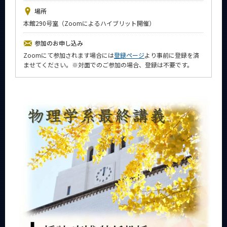
News
場所
本館290号室（Zoomによるハイブリット開催）
イベントカレンダー
Event Calendar
参加のお申し込み
今後のイベント
Zoomにて参加されます場合には
登録ページ
より事前に登録を済
ませてください。※対面でのご参加の場合、登録は不要です。
今後の課程別イベント
年別アーカイブ
サイト構成
系詳細情報
CLOSE