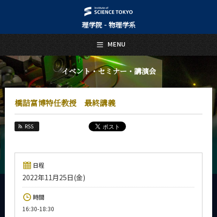
理学院 - 物理学系
日本語
English
MENU
トップページ
Top Page
イベント・セミナー・講演会
物理学系について
About Us
橋詰富博特任教授 最終講義
教育
Education
RSS
教員・研究室
Faculty and Laboratories
未来
日程
Future
2022年11月25日(金)
入学案内
時間
Admissions
16:30-18:30
物理学系 News&Information