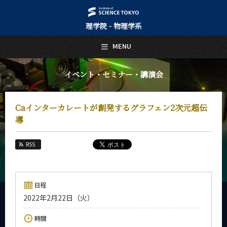
理学院 - 物理学系
日本語
English
MENU
トップページ
Top Page
イベント・セミナー・講演会
物理学系について
About Us
Caインターカレートが創発するグラフェン2次元超伝
教育
導
Education
教員・研究室
RSS
Faculty and Laboratories
未来
Future
日程
2022年2月22日（火）
入学案内
Admissions
時間
物理学系 News&Information