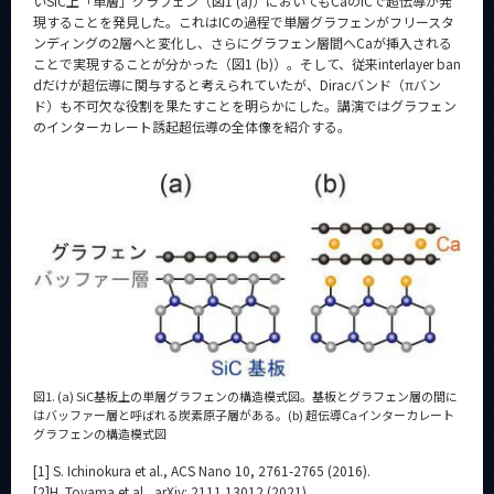
いSiC上「単層」グラフェン（図1 (a)）においてもCaのICで超伝導が発
現することを発見した。これはICの過程で単層グラフェンがフリースタ
ンディングの2層へと変化し、さらにグラフェン層間へCaが挿入される
ことで実現することが分かった（図1 (b)）。そして、従来interlayer ban
dだけが超伝導に関与すると考えられていたが、Diracバンド（πバン
ド）も不可欠な役割を果たすことを明らかにした。講演ではグラフェン
のインターカレート誘起超伝導の全体像を紹介する。
図1. (a) SiC基板上の単層グラフェンの構造模式図。基板とグラフェン層の間に
はバッファー層と呼ばれる炭素原子層がある。(b) 超伝導Caインターカレート
グラフェンの構造模式図
[1] S. Ichinokura et al., ACS Nano 10, 2761-2765 (2016).
[2]H. Toyama et al., arXiv: 2111.13012 (2021).