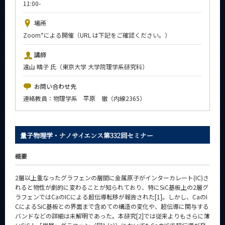
11:00-
News
場所
イベントカレンダー
Zoom*による開催（URL は下記をご確認ください。）
Event Calendar
今後のイベント
講師
遠山 晴子 氏（東京大学 大学院理学系研究科）
今後の課程別イベント
お問い合わせ先
年別アーカイブ
連絡教員：物理学系 平原 徹（内線2365）
量子物理学・ナノサイエンス第332回セミナー
サイト構成
概要
系詳細情報
2層以上重なったグラフェンの層間に金属原子がインターカレート(IC)さ
れると物性が劇的に変わることが知られており、特にSiC基板上の2層グ
CLOSE
ラフェンではCaのICによる超伝導転移が報告された[1]。しかし、CaのI
CによるSiC基板との界面まで含めての構造の変化や、超伝導に関与する
バンドなどの詳細は未解明であった。本研究[2]では従来よりもさらに薄