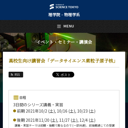
理学院 - 物理学系
日本語
English
MENU
トップページ
Top Page
イベント・セミナー・講演会
物理学系について
About Us
高校生向け講習会「データサイエンス素粒子原子核」
教育
Education
RSS
教員・研究室
Faculty and Laboratories
未来
日程
Future
3日間のシリーズ講義・実習
前期 2021年10/2 (土), 10/16 (土), 10/23 (土)
入学案内
Admissions
後期 2021年11/20 (土), 11/27 (土), 12/4 (土)
講義・実習テーマは前期・後期で異なるので (一部共通)、前後期通じての受講
物理学系 News&Information