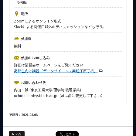
も可能。
News
場所
イベントカレンダー
Zoomによるオンライン形式
Event Calendar
Slackによる開催日以外のディスカッションなども行う。
今後のイベント
参加費
今後の課程別イベント
無料
年別アーカイブ
参加のお申し込み
詳細は講習会ホームページをご覧ください
高校生向け講習「データサイエンス素粒子原子核」
お問い合わせ先
サイト構成
内田 誠 (東京工業大学 理学院 物理学系)
uchida at phys.titech.ac.jp（atは@に変更して下さい）
系詳細情報
更新日：2021.08.03
CLOSE
RSS