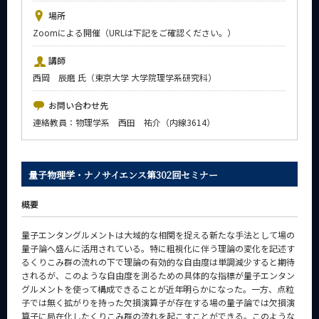
News
場所
Zoomによる開催（URLは下記をご確認ください。）
イベントカレンダー
Event Calendar
講師
今後のイベント
西岡 辰磨 氏（東京大学 大学院理学系研究科）
今後の課程別イベント
お問い合わせ先
連絡教員：物理学系 西田 祐介（内線3614）
年別アーカイブ
量子物理学・ナノサイエンス第302回セミナー
サイト構成
概要
系詳細情報
量子エンタングルメントは大域的な相関を捉える新たな手法として場の
量子論へ盛んに活用されている。特に粗視化に伴う理論の変化を記述す
るくりこみ群の流れの下で理論の有効的な自由度は単調減少すると期待
CLOSE
されるが、このような自由度を測るための具体的な指標が量子エンタン
グルメントを使って構成できることが近年明らかになった。一方、点粒
子では無く拡がりを持った欠損演算子が存在する場の量子論では欠損演
算子に局在化したくりこみ群の流れを起こすことができる。このような