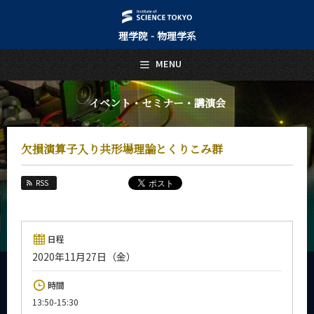
理学院 - 物理学系
日本語
English
MENU
トップページ
Top Page
イベント・セミナー・講演会
物理学系について
About Us
欠損演算子入り共形場理論とくりこみ群
教育
Education
RSS
教員・研究室
Faculty and Laboratories
未来
日程
Future
2020年11月27日（金）
入学案内
時間
Admissions
13:50-15:30
物理学系 News&Information