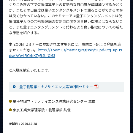
くりこみ群の下で欠損演算子上の有効的な自由度が単調減少するかどう
か、またその自由度は量子エンタングルメントで測ることができるのか
は良く分かっていない。このセミナーでは量子エンタングルメントは欠
損演算子入りの共形場理論の有効自由度を測る良い指標とはならないこ
と、また量子エンタングルメントに代わるより良い指標についての新た
な予想を紹介する。
本 ZOOM セミナーに参加されます場合には、事前に下記より登録を済
ませてください。
https://zoom.us/meeting/register/tJEpd-utqT0pH9
dsefAYwLRCkNKZyB4UfOM3
ご来聴を歓迎いたします。
量子物理学・ナノサイエンス第302回セミナー
量子物理学・ナノサイエンス先端研究センター 主催
東京工業大学理学院・物理学系 共催
更新日：2020.10.28