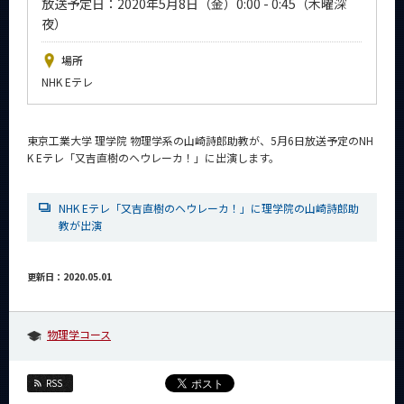
放送予定日：2020年5月8日（金）0:00 - 0:45（木曜深
News
夜）
イベントカレンダー
場所
Event Calendar
NHK Eテレ
今後のイベント
今後の課程別イベント
東京工業大学 理学院 物理学系の山崎詩郎助教が、5月6日放送予定のNH
K Eテレ「又吉直樹のヘウレーカ！」に出演します。
年別アーカイブ
NHK Eテレ「又吉直樹のヘウレーカ！」に理学院の山崎詩郎助
教が出演
サイト構成
更新日：2020.05.01
系詳細情報
物理学コース
CLOSE
RSS