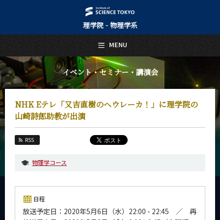
理学院 - 物理学系
日本語
English
MENU
トップページ
Top Page
イベント・セミナー・講演会
物理学系について
About Us
NHK Eテレ「又吉直樹のヘウレーカ！」に理学院の
教育
山崎詩郎助教が出演
Education
教員・研究室
RSS
Faculty and Laboratories
物理学コース
未来
Future
入学案内
日程
Admissions
放送予定日：2020年5月6日（水）22:00 - 22:45 ／ 再
物理学系 News&Information