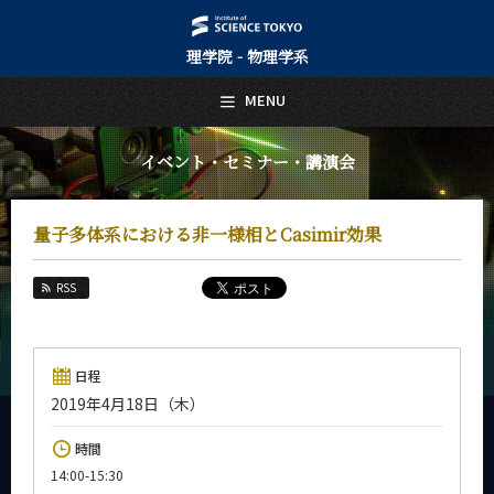
理学院 - 物理学系
日本語
English
MENU
トップページ
Top Page
イベント・セミナー・講演会
物理学系について
About Us
量子多体系における非一様相とCasimir効果
教育
Education
RSS
教員・研究室
Faculty and Laboratories
未来
日程
Future
2019年4月18日（木）
入学案内
時間
Admissions
14:00-15:30
物理学系 News&Information