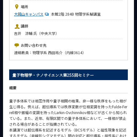
News
場所
大岡山キャンパス
本館2階 284B 物理学系輪講室
イベントカレンダー
Event Calendar
講師
今後のイベント
吉井 涼輔 氏（中央大学）
今後の課程別イベント
お問い合わせ先
連絡教員：物理学系 西田祐介（内線3614）
年別アーカイブ
量子物理学・ナノサイエンス第255回セミナー
サイト構成
概要
系詳細情報
量子多体系では相互作用や量子相関の結果、非一様な秩序をもった相が
生じ得る。例えば、超伝導系では秩序変数が位相変調を持ったFulde-Fer
rell相や振幅の変調を持ったLarkin-Ovchinnikov相などが古くから知られ
CLOSE
ている。また、近年、有限区間での量子多体系において、一様相が禁止
される場合があることが指摘されている。
本講演では超伝導系を記述するモデル（BCSモデル）と磁性現象を記述
するモデル（非線形シグマモデル）間の対応と超伝導系・磁性系におけ