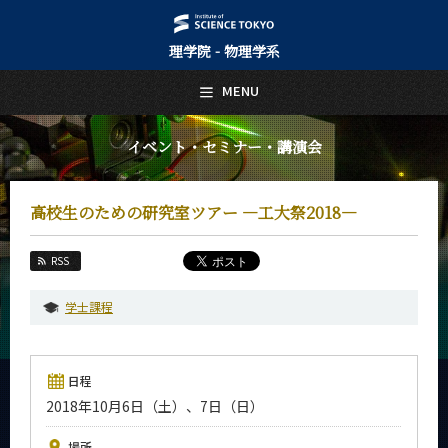
理学院 - 物理学系
日本語
English
MENU
トップページ
Top Page
イベント・セミナー・講演会
物理学系について
About Us
高校生のための研究室ツアー ―工大祭2018―
教育
Education
RSS
教員・研究室
Faculty and Laboratories
学士課程
未来
Future
日程
入学案内
2018年10月6日（土）、7日（日）
Admissions
物理学系 News&Information
場所