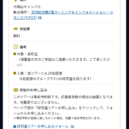
News
大岡山キャンパス
集合場所：
百年記念館1階ラーニング＆インフォメーション・コ
イベントカレンダー
モンズ (T-POT)
Event Calendar
参加費
今後のイベント
無料
今後の課程別イベント
備考
年別アーカイブ
対象：高校生
（保護者の方のご参加はご遠慮いただきます。ご了承くださ
い）
人数：各ツアーとも20名程度
（6名程度のグループで3つの研究室を回ります）
サイト構成
参加のお申し込み
系詳細情報
このツアーは事前予約制です。応募者多数の場合は抽選となりま
す。先着順ではございません。
ページ下部の「研究室ツアーお申し込み」をクリックして、フォ
CLOSE
ームからお申し込みください。
※
事前予約が定員に達しなかった場合、先着で当日予約を行います。
研究室ツアーお申し込みフォーム