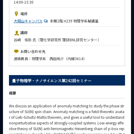
14:00-15:30
News
場所
イベントカレンダー
大岡山キャンパス
Event Calendar
本館2階 H239 物理学系輪講室
今後のイベント
講師
谷崎 佑弥 氏（理化学研究所 理研BNL研究センター）
今後の課程別イベント
お問い合わせ先
年別アーカイブ
連絡教員：物理学系 西田祐介（内線3614）
量子物理学・ナノサイエンス第242回セミナー
サイト構成
概要
系詳細情報
We discuss an application of anomaly matching to study the phase str
ucture of SU(N) spin chain. Anomaly matching is a field-theoretic avata
CLOSE
r of Lieb-Schultz-Mattis theorem, and gives a useful tool to understand
nonperturbative aspects of strongly-coupled systems. Low-energy effe
ctive theory of SU(N) anti-ferromagnetic Heisenberg chain of p-box rep
N-1