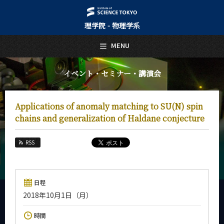
理学院 - 物理学系
日本語
English
MENU
トップページ
Top Page
イベント・セミナー・講演会
物理学系について
About Us
Applications of anomaly matching to SU(N) spin
教育
chains and generalization of Haldane conjecture
Education
教員・研究室
RSS
Faculty and Laboratories
未来
Future
日程
2018年10月1日（月）
入学案内
Admissions
時間
物理学系 News&Information