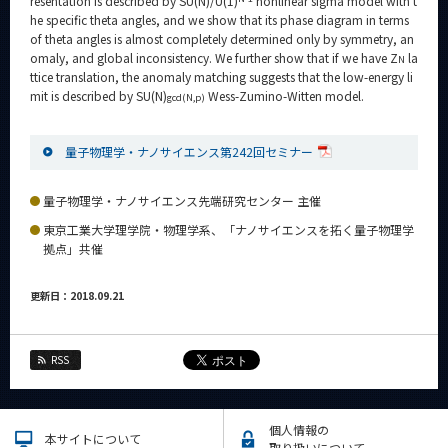
resentation is described by SU(N)/U(1)
nonlinear sigma model with t
he specific theta angles, and we show that its phase diagram in terms
of theta angles is almost completely determined only by symmetry, an
omaly, and global inconsistency. We further show that if we have Z
la
N
ttice translation, the anomaly matching suggests that the low-energy li
mit is described by SU(N)
Wess-Zumino-Witten model.
gcd(N,p)
量子物理学・ナノサイエンス第242回セミナー
量子物理学・ナノサイエンス先端研究センター 主催
東京工業大学理学院・物理学系、「ナノサイエンスを拓く量子物理学
拠点」共催
更新日：2018.09.21
RSS
個人情報の
本サイトについて
取り扱いについて