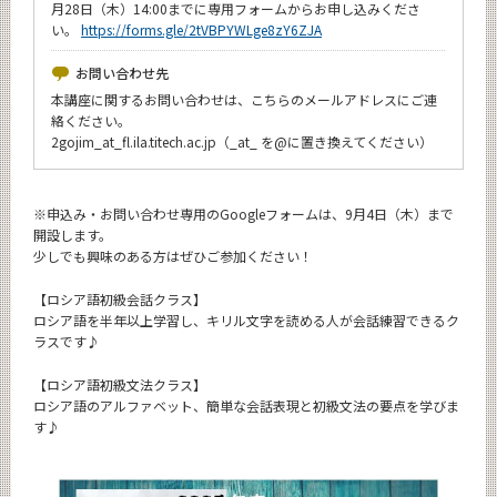
月28日（木）14:00までに専用フォームからお申し込みくださ
い。
https://forms.gle/2tVBPYWLge8zY6ZJA
お問い合わせ先
本講座に関するお問い合わせは、こちらのメールアドレスにご連
絡ください。
2gojim_at_fl.ila.titech.ac.jp（_at_ を@に置き換えてください）
※申込み・お問い合わせ専用のGoogleフォームは、9月4日（木）まで
開設します。
少しでも興味のある方はぜひご参加ください！
【ロシア語初級会話クラス】
ロシア語を半年以上学習し、キリル文字を読める人が会話練習できるク
ラスです♪
【ロシア語初級文法クラス】
ロシア語のアルファベット、簡単な会話表現と初級文法の要点を学びま
す♪