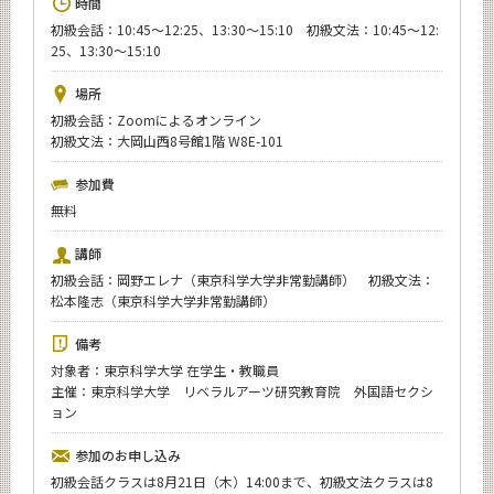
時間
News
初級会話：10:45～12:25、13:30～15:10 初級文法：10:45～12:
25、13:30～15:10
イベントカレンダー
Event Calendar
場所
今後のイベント
初級会話：Zoomによるオンライン
初級文法：大岡山西8号館1階 W8E-101
年別アーカイブ
参加費
無料
講師
サイト構成
初級会話：岡野エレナ（東京科学大学非常勤講師） 初級文法：
松本隆志（東京科学大学非常勤講師）
CLOSE
備考
対象者：東京科学大学 在学生・教職員
主催：東京科学大学 リベラルアーツ研究教育院 外国語セクシ
ョン
参加のお申し込み
初級会話クラスは8月21日（木）14:00まで、初級文法クラスは8