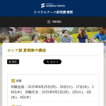
リベラルアーツ研究教育院
日本語
English
MENU
トップページ
Top Page
イベントカレンダー
リベラルアーツ研究教育院について
About Us
ロシア語 夏期集中講座
教育
Education
RSS
研究
Research
活動紹介
日程
Activities
初級会話：2025年8月25日(月)、26日(火)、27日(水)、2
8日(木) 初級文法：2025年9月1日(月)、2日(火)、3日
教員紹介
faculty
(水)、4日(木）
リベラルアーツ研究教育院 News