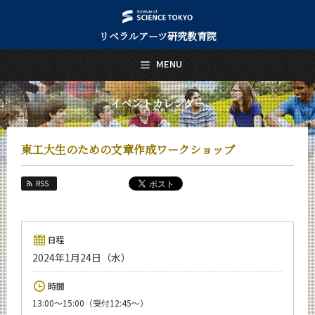
リベラルアーツ研究教育院
日本語
English
MENU
トップページ
Top Page
イベントカレンダー
リベラルアーツ研究教育院について
About Us
東工大生のための文章作成ワークショップ
教育
Education
RSS
研究
Research
活動紹介
日程
Activities
2024年1月24日（水）
教員紹介
時間
faculty
13:00〜15:00（受付12:45〜）
リベラルアーツ研究教育院 News