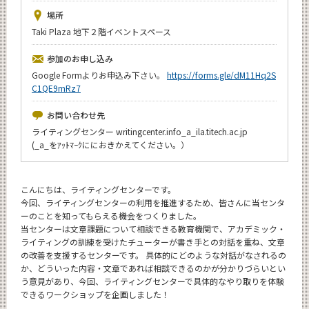
News
場所
Taki Plaza 地下２階イベントスペース
イベントカレンダー
Event Calendar
参加のお申し込み
今後のイベント
Google Formよりお申込み下さい。
https://forms.gle/dM11Hq2S
C1QE9mRz7
年別アーカイブ
お問い合わせ先
ライティングセンター writingcenter.info_a_ila.titech.ac.jp
(_a_をｱｯﾄﾏｰｸににおきかえてください。）
サイト構成
こんにちは、ライティングセンターです。
今回、ライティングセンターの利用を推進するため、皆さんに当センタ
CLOSE
ーのことを知ってもらえる機会をつくりました。
当センターは文章課題について相談できる教育機関で、アカデミック・
ライティングの訓練を受けたチューターが書き手との対話を重ね、文章
の改善を支援するセンターです。 具体的にどのような対話がなされるの
か、どういった内容・文章であれば相談できるのかが分かりづらいとい
う意見があり、今回、ライティングセンターで具体的なやり取りを体験
できるワークショップを企画しました！