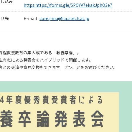
申し込み
https:https://forms.gle/5PQYV7ekakJphQ2e7
わせ先
E-mail :
core.jimu@ila.titech.ac.jp
課程教養教育の集大成である「教養卒論」。
生有志による発表会をハイブリッドで開催します。
者との交流や意見交換もできます。ぜひ、足をお運びください。