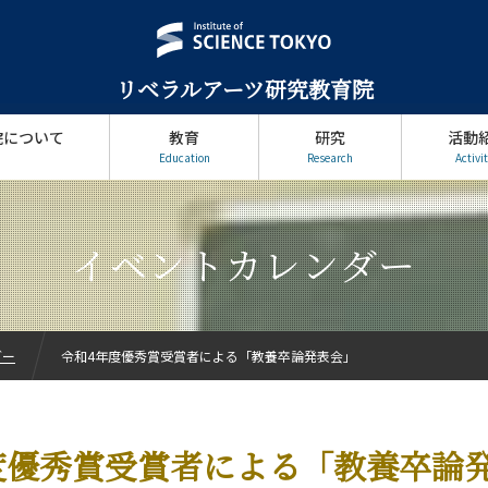
リベラルアーツ研究教育院
院について
教育
研究
活動
Education
Research
Activit
イベントカレンダー
ダー
令和4年度優秀賞受賞者による「教養卒論発表会」
度優秀賞受賞者による「教養卒論