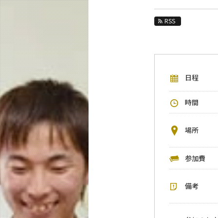
教育
RSS
研究
活動紹介
教員紹介
日程
リベラルアーツ研究教育院 News
時間
イベントカレンダー
今後のイベント
場所
年別アーカイブ
参加費
備考