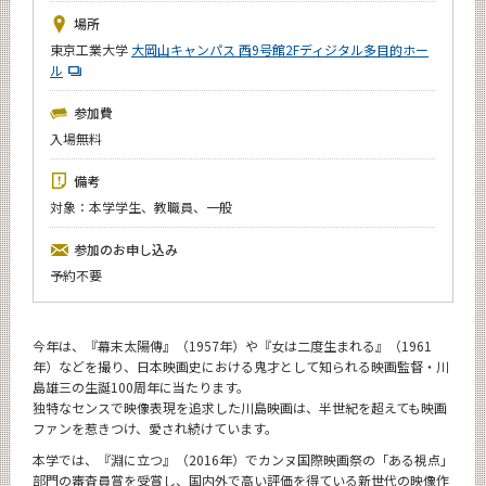
News
場所
東京工業大学
大岡山キャンパス 西9号館2Fディジタル多目的ホー
イベントカレンダー
ル
Event Calendar
参加費
今後のイベント
入場無料
年別アーカイブ
備考
対象：本学学生、教職員、一般
参加のお申し込み
サイト構成
予約不要
CLOSE
今年は、『幕末太陽傳』（1957年）や『女は二度生まれる』（1961
年）などを撮り、日本映画史における鬼才として知られる映画監督・川
島雄三の生誕100周年に当たります。
独特なセンスで映像表現を追求した川島映画は、半世紀を超えても映画
ファンを惹きつけ、愛され続けています。
本学では、『淵に立つ』（2016年）でカンヌ国際映画祭の「ある視点」
部門の審査員賞を受賞し、国内外で高い評価を得ている新世代の映像作