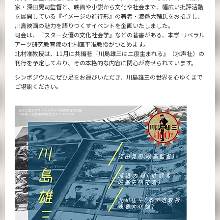
家・深田晃司監督と、映画や小説から文化や社会まで、幅広い批評活動
を展開している『イメージの進行形』の著者・渡邉大輔氏をお招きし、
川島映画の魅力を語りつくすイベントを企画いたしました。
司会は、『スター女優の文化社会学』などの著書がある、本学 リベラル
アーツ研究教育院の北村匡平准教授がつとめます。
北村准教授は、11月に共編著『川島雄三は二度生まれる』（水声社）の
刊行を予定しており、その本格的な内容に関心が寄せられています。
シンポジウムにぜひ足をお運びいただき、川島雄三の世界を心ゆくまで
ご堪能ください。