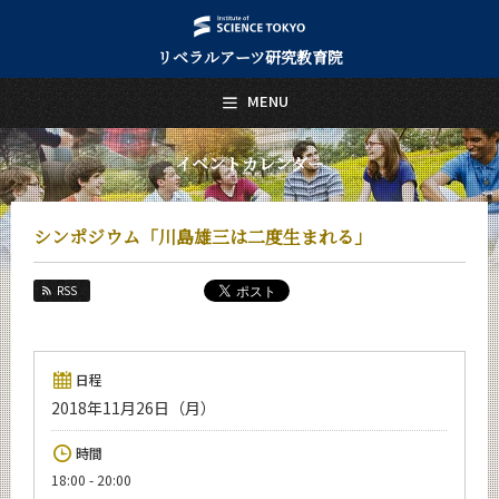
リベラルアーツ研究教育院
日本語
English
MENU
トップページ
Top Page
イベントカレンダー
リベラルアーツ研究教育院について
About Us
シンポジウム「川島雄三は二度生まれる」
教育
Education
RSS
研究
Research
活動紹介
日程
Activities
2018年11月26日（月）
教員紹介
時間
faculty
18:00 - 20:00
リベラルアーツ研究教育院 News