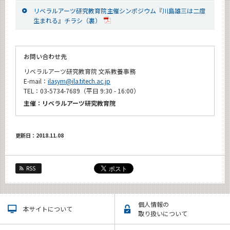
リベラルアーツ研究教育院主催シンポジウム『川島雄三は二度
生まれる』チラシ（裏）
お問い合わせ先
リベラルアーツ研究教育院 文系教養事務
E-mail：
ilasym@ila.titech.ac.jp
TEL：03-5734-7689（平日 9:30 - 16:00）
主催：リベラルアーツ研究教育院
更新日：2018.11.08
RSS
個人情報の
本サイトについて
取り扱いについて