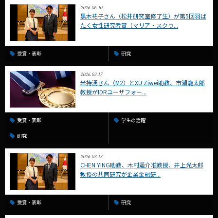
2026.06.10
黒木祐子さん（松井研究室修了生）が第5回羽ば
たく女性研究者賞（マリア・スクウ...
受賞・表彰
研究
2026.03.17
米持湧さん（M2）とXU Ziwei助教、市瀬龍太郎
教授がIDRユーザフォー...
受賞・表彰
学生の活躍
研究
2026.03.13
CHEN YING助教、木村遥介准教授、井上光太郎
教授の共同研究が企業金融研...
受賞・表彰
研究