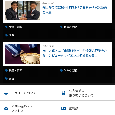
2025.11.13
森田裕史准教授が日本財政学会若手研究奨励賞
を受賞
受賞・表彰
教員の活躍
研究
2025.10.07
安田大輝さん（市瀬研究室）が情報処理学会か
らコンピュータサイエンス領域奨励賞...
受賞・表彰
学生の活躍
研究
個人情報の
本サイトについて
取り扱いについて
お問い合わせ・
広報誌
アクセス