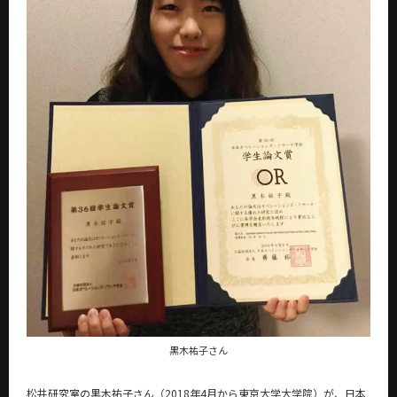
News
News 一覧
カテゴリ別
課程別
月別
イベントカレンダー
Event Calendar
サイト構成
学内向け情報
黒木祐子さん
CLOSE
松井研究室の黒木祐子さん（2018年4月から東京大学大学院）が、日本