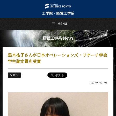
工学院 - 経営工学系
日本語
English
MENU
トップページ
Top Page
経営工学系 News
経営工学系について
About Us
黒木祐子さんが日本オペレーションズ・リサーチ学会
教育
学生論文賞を受賞
Education
教員・研究室
RSS
Faculty and Laboratories
2019.03.18
未来
Future
入学案内
Admissions
経営工学系 News