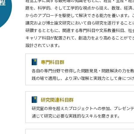
経営工学に関する最先端の知識をもとに、経営・生産・経
程
題を、科学的、そして工学的な視点から捉え、数理、経済
からのアプローチを駆使して解決できる能力を養います。
講究および博士論文研究において自ら研究を遂行すること
研鑽するとともに、関連する専門科目や文系教養科目、社
キャリア科目が配置されて、創造力をより高めることがで
設計されています。
専門科目群
各自の専門分野で修得した問題発見・問題解決の力を
践の場で適用し、より深い理解と実践力として身につ
研究関連科目群
研究室の枠を超えたプロジェクトへの参加、プレゼン
通じて研究に必要な実践的なスキルを磨きます。