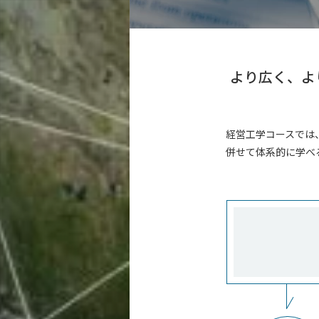
教育
経営工学系（学士課程）
5つの特長
より広く、よ
学びの体系
経営工学コース（大学院課程）
5つの特長
経営工学コースでは
学びの体系
併せて体系的に学べ
エンジニアリングデザインコース（大
5つの特長
学びの体系
超スマート社会卓越コース（博士後期
5つの特長
学びの体系
教員・研究室