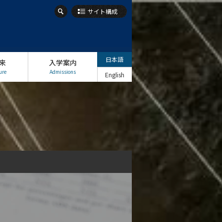
サイト構成
日本語
来
入学案内
ure
Admissions
English