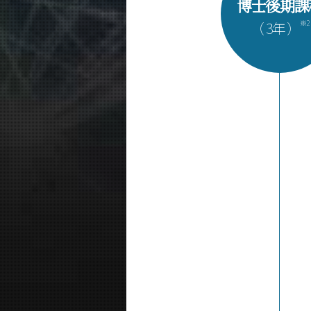
博士後期課
※2
（ 3年 ）