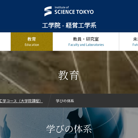
工学院 - 経営工学系
教育
教員・研究室
未
Education
Faculty and Laboratories
Fut
教育
工学コース（大学院課程）
学びの体系
学びの体系