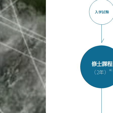
未来
入学試験
入学案内
経営工学系 News
イベントカレンダー
修士課程
※1
（ 2年 ）