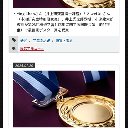
News
Ying Chenさん（井上研究室博士課程）とZiwei Xuさん
News 一覧
（市瀬研究室特別研究員）、井上光太郎教授、市瀬龍太郎
教授が第23回機械学習と応用に関する国際会議（IEEE主
カテゴリ別
催）で最優秀ポスター賞を受賞
課程別
研究
学生の活躍
受賞・表彰
月別
経営工学コース
2026年
2025.01.20
2025年
11月
10月
8月
5月
1月
2024年