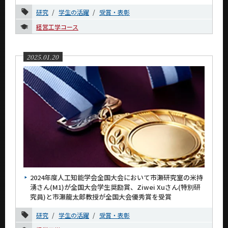
サイト構成
研究
学生の活躍
受賞・表彰
学内向け情報
経営工学コース
CLOSE
2025.01.20
2024年度人工知能学会全国大会において市瀬研究室の米持
湧さん(M1)が全国大会学生奨励賞、Ziwei Xuさん(特別研
究員)と市瀬龍太郎教授が全国大会優秀賞を受賞
研究
学生の活躍
受賞・表彰