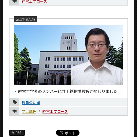
経営工学コース
2025.01.15
経営工学系のメンバーに井上祐樹准教授が加わりました
教員の活躍
学士課程
経営工学コース
RSS