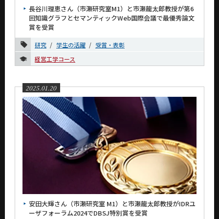
長谷川理恵さん（市瀬研究室M1）と市瀬龍太郎教授が第6
2023年
回知識グラフとセマンティックWeb国際会議で最優秀論文
賞を受賞
2022年
研究
学生の活躍
受賞・表彰
2021年
経営工学コース
2020年
2025.01.20
2019年
2018年
2017年
2016年
イベントカレンダー
Event Calendar
安田大輝さん（市瀬研究室 M1）と市瀬龍太郎教授がIDRユ
ーザフォーラム2024でDBSJ特別賞を受賞