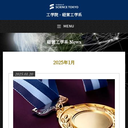
工学院 - 経営工学系
日本語
English
MENU
トップページ
Top Page
経営工学系 News
経営工学系について
About Us
2025年1月
教育
Education
2025.01.20
教員・研究室
Faculty and Laboratories
未来
Future
入学案内
Admissions
経営工学系 News