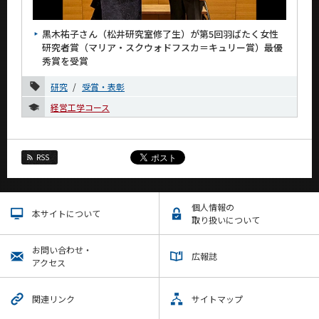
News
黒木祐子さん（松井研究室修了生）が第5回羽ばたく女性
News 一覧
研究者賞（マリア・スクウォドフスカ＝キュリー賞）最優
秀賞を受賞
カテゴリ別
研究
受賞・表彰
課程別
経営工学コース
月別
2026年
RSS
6月
3月
個人情報の
本サイトについて
2025年
取り扱いについて
2024年
お問い合わせ・
広報誌
アクセス
2023年
2022年
関連リンク
サイトマップ