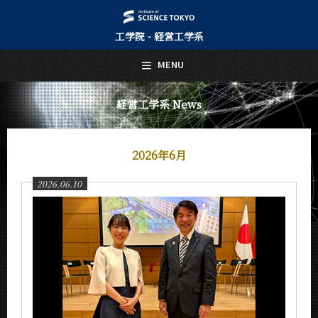
工学院 - 経営工学系
日本語
English
MENU
トップページ
Top Page
経営工学系 News
経営工学系について
About Us
2026年6月
教育
Education
2026.06.10
教員・研究室
Faculty and Laboratories
未来
Future
入学案内
Admissions
経営工学系 News