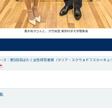
黒木祐子さんと、大竹尚登 東京科学大学理事長
リース：第5回羽ばたく女性研究者賞（マリア・スクウォドフスカ＝キュ
彰