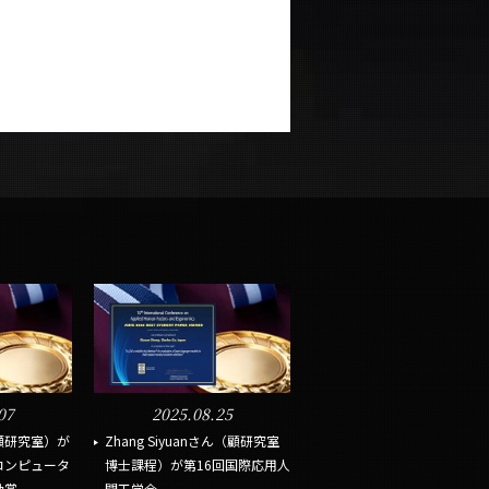
07
2025.08.25
瀬研究室）が
Zhang Siyuanさん（顧研究室
コンピュータ
博士課程）が第16回国際応用人
...
間工学会...