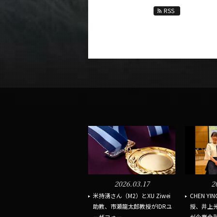
RSS
2026.03.17
2
米持湧さん（M2）とXU Ziwei
CHEN 
助教、市瀬龍太郎教授がIDRユ
授、井上
ーザフォー...
が企業金融研