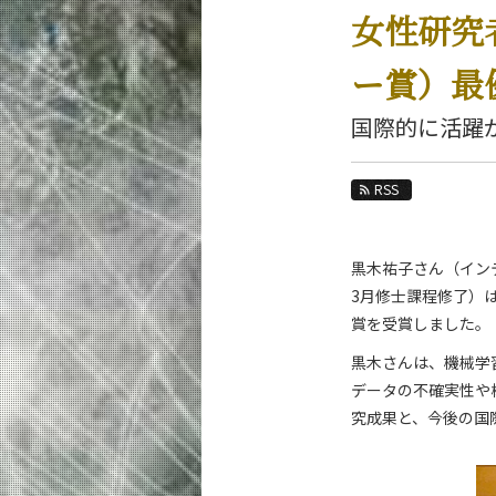
教育
女性研究
教員・研究室
ー賞）最
未来
国際的に活躍
入学案内
経営工学系 News
RSS
News 一覧
カテゴリ別
黒木祐子さん（インテ
課程別
3月修士課程修了）
賞を受賞しました。
月別
黒木さんは、機械学
イベントカレンダー
データの不確実性や
究成果と、今後の国