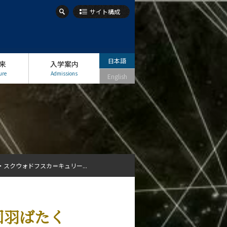
サイト構成
日本語
来
入学案内
ure
Admissions
English
スクウォドフスカ＝キュリー...
回羽ばたく