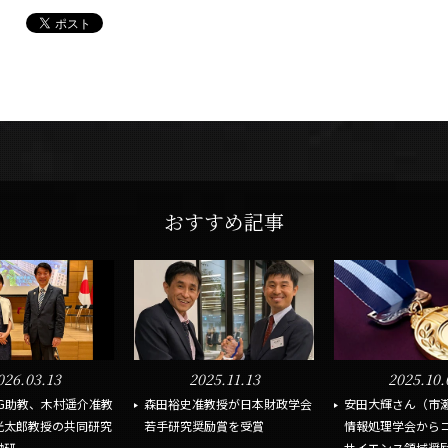
おすすめ記事
026.03.13
2025.11.13
2025.10.
YING助教、木村遥介准教
森田裕史准教授が日本財政学会
安田大輝さん（市
光太郎教授の共同研究
若手研究奨励賞を受賞
情報処理学会から
...
サイエンス領域奨励賞