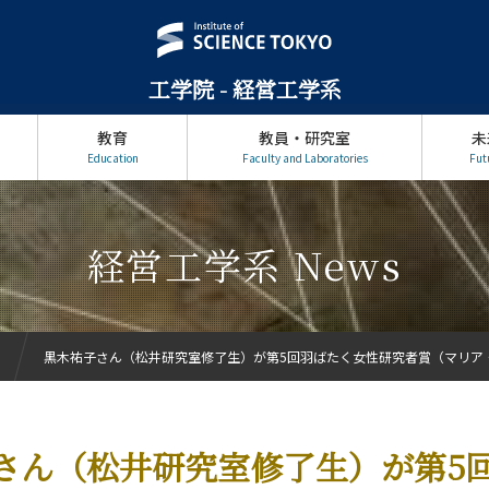
工学院 - 経営工学系
教育
教員・研究室
未
Education
Faculty and Laboratories
Fut
経営工学系 News
黒木祐子さん（松井研究室修了生）が第5回羽ばたく女性研究者賞（マリア・
さん（松井研究室修了生）が第5