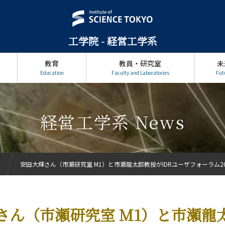
工学院 - 経営工学系
教育
教員・研究室
未
Education
Faculty and Laboratories
Fut
経営工学系 News
安田大輝さん（市瀬研究室 M1）と市瀬龍太郎教授がIDRユーザフォーラム2024
さん（市瀬研究室 M1）と市瀬龍