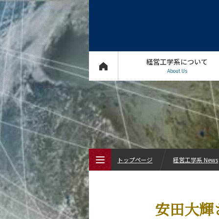
経営工学系について
About Us
トップページ
経営工学系 News
トップページ
安田大輝
経営工学系について