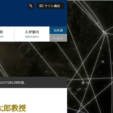
サイト構成
日本語
来
入学案内
ure
Admissions
English
でDBSJ特別賞...
太郎教授