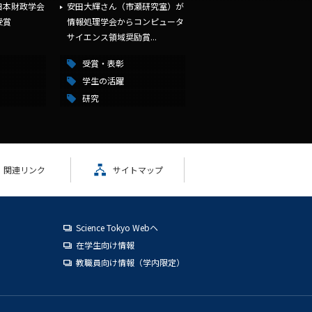
日本財政学会
安田大輝さん（市瀬研究室）が
受賞
情報処理学会からコンピュータ
サイエンス領域奨励賞...
受賞・表彰
学生の活躍
研究
関連リンク
サイトマップ
Science Tokyo Webヘ
在学生向け情報
教職員向け情報（学内限定）