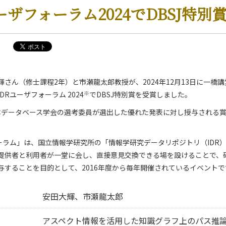
ーザフォーラム2024でDBSJ特別
さん（修士課程2年）と市瀬龍太郎教授が、2024年12月13日に一橋
※
Rユーザフォーラム 2024
でDBSJ特別賞を受賞しました。
日本データベース学会の選考委員が選出した優れた発表に対し授与される賞
。
ォーラム」は、国立情報学研究所の「情報学研究データリポジトリ（IDR
提供者と利用者が一堂に会し、直接意見交換できる場を設けることで、
与することを目的として、2016年度から毎年開催されているイベントで
安田大輝、市瀬龍太郎
アスペクト情報を活用した知識グラフ上のパス推