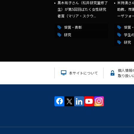
黒木祐子さん（松井研究室修了
米持湧さん（
生）が第5回羽ばたく女性研究
助教、市瀬
者賞（マリア・スクウ...
ーザフォー.
受賞・表彰
受賞
研究
学生
研究
個人情報
本サイトについて
取り扱い