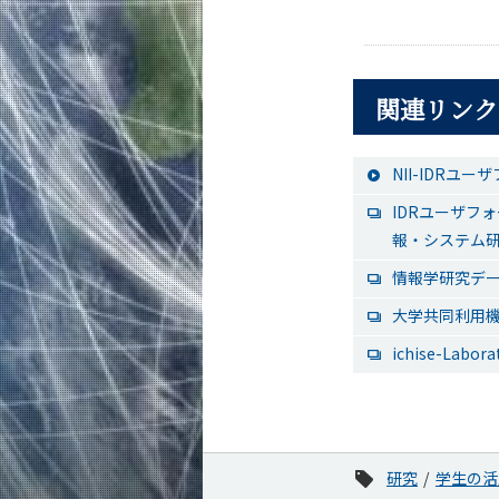
関連リンク
NII-IDRユ
IDRユーザフ
報・システム研
情報学研究デー
大学共同利用機
ichise-Lab
研究
学生の活