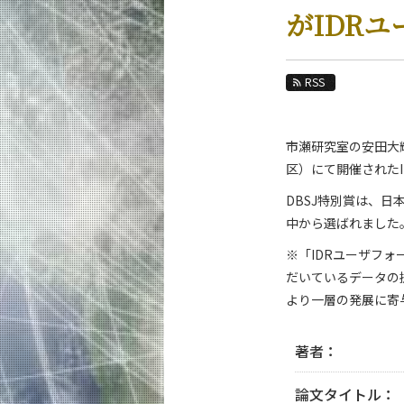
教育
がIDRユ
教員・研究室
未来
RSS
入学案内
市瀬研究室の安田大輝
経営工学系 News
区）にて開催されたID
News 一覧
DBSJ特別賞は、
カテゴリ別
中から選ばれました
課程別
※「IDRユーザフ
月別
だいているデータの
より一層の発展に寄
イベントカレンダー
著者：
論文タイトル：