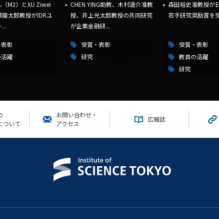
M2）とXU Ziwei
CHEN YING助教、木村遥介准教
森田裕史准教授が
龍太郎教授がIDRユ
授、井上光太郎教授の共同研究
若手研究奨励賞を
..
が企業金融研...
・表彰
受賞・表彰
受賞・表彰
の活躍
研究
教員の活躍
研究
の
お問い合わせ・
広報誌
について
アクセス