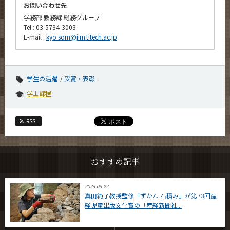
お問い合わせ先
学務部 教務課 総務グループ
Tel : 03-5734-3003
E-mail :
kyo.som@jim.titech.ac.jp
学生の活躍
受賞・表彰
学士課程
RSS
おすすめ記事
2026.05.22
真田純子教授監修『ずかん 石積み』が第73回産
経児童出版文化賞の「産経新聞社...