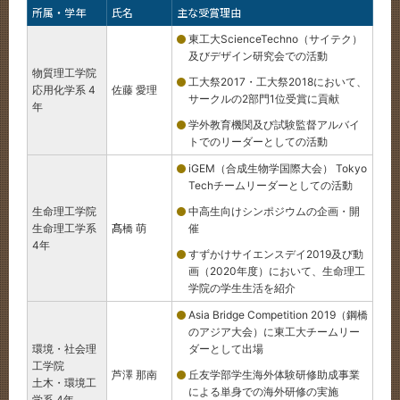
所属・学年
氏名
主な受賞理由
CLOSE
東工大ScienceTechno（サイテク）
及びデザイン研究会での活動
物質理工学院
工大祭2017・工大祭2018において、
応用化学系 4
佐藤 愛理
サークルの2部門1位受賞に貢献
年
学外教育機関及び試験監督アルバイ
トでのリーダーとしての活動
iGEM（合成生物学国際大会） Tokyo
Techチームリーダーとしての活動
生命理工学院
中高生向けシンポジウムの企画・開
生命理工学系
髙
橋 萌
催
4年
すずかけサイエンスデイ2019及び動
画（2020年度）において、生命理工
学院の学生生活を紹介
Asia Bridge Competition 2019（鋼橋
のアジア大会）に東工大チームリー
環境・社会理
ダーとして出場
工学院
芦澤 那南
丘友学部学生海外体験研修助成事業
土木・環境工
による単身での海外研修の実施
学系 4年