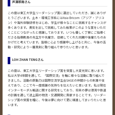
芦澤那南さん
この度は東工大学生リーダーシップ賞に選出していただき、誠にありが
とうございます。土木・環境工学系にはAsia Bricom（アジア・ブリコ
ン）や海外体験研修をはじめ、学生が様々なことに挑戦するチャンスが
多くあります。勇気を出して挑戦してみた結果がこのような賞をいただ
くことにつながったと感謝しております。いつも優しく丁寧にご指導く
ださる指導教員の先生方や先輩方、信頼してくれた同期や後輩たちのお
かげだと考えています。皆様に心より感謝申し上げると共に、今後の活
動・研究により一層真剣に取り組んで参りたいと思います。
LOH ZHAN TENGさん
この度は、東工大学生リーダーシップ賞を受賞し大変光栄に思います。
私は大学4年間を通して、「国際交流」を軸に様々な活動に取り組んで
きました。活動の原動力は国際交流学生会SAGEの仲間からの刺激や支
えであり、ここで今一度感謝の気持ちを伝えたいと思います。私は現在
インターモーダル輸送に関する研究をしており、将来の夢は港湾や鉄道
の計画を通して途上国の物流・交通開発に貢献することです。リーダー
シップ賞の受賞を糧に、今後は夢に向けて更に精進してまいりたいと思
います。