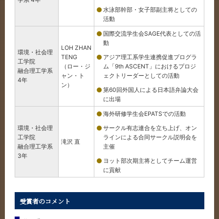
水泳部幹部・女子部副主将としての
活動
国際交流学生会SAGE代表としての活
動
LOH ZHAN
環境・社会理
TENG
アジア理工系学生連携促進プログラ
工学院
（ロー・ジ
ム「9th ASCENT」におけるプロジ
融合理工学系
ャン・ト
ェクトリーダーとしての活動
4年
ン）
第60回外国人による日本語弁論大会
に出場
海外研修学生会EPATSでの活動
環境・社会理
サークル有志連合を立ち上げ、オン
工学院
ラインによる合同サークル説明会を
滝沢 直
融合理工学系
主催
3年
ヨット部次期主将としてチーム運営
に貢献
受賞者のコメント