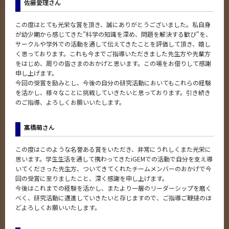
佐藤愛理さん
この度はとても光栄な賞を頂き、誠にありがとうございました。私自身
が幼少期から感じてきた"科学の知識を深め、問題を解決する歓び"を、
サークルや学外での活動を通して伝えてきたことを評価して頂き、嬉し
く思っております。これも今までご指導いただきました先生方や先輩方
をはじめ、周りの皆さまのおかげと思います。この場をお借りして感謝
申し上げます。
今回の受賞を励みとし、今後の自分の研究活動においてもこれらの経験
を活かし、様々なことに挑戦していきたいと思っております。引き続き
のご指導、よろしくお願いいたします。
髙
橋萌さん
この度はこのような名誉ある賞をいただき、非常にうれしくまた光栄に
思います。学生生活を通して携わってきたiGEMでの活動で自分を支え導
いてくださった先生方、ついてきてくれたチームメンバーのおかげで今
回の受賞に至りましたこと、深く感謝を申し上げます。
今後はこれまでの経験を活かし、またより一層のリーダーシップを磨く
べく、研究活動に邁進していきたいと存じますので、ご指導ご鞭撻のほ
どよろしくお願いいたします。