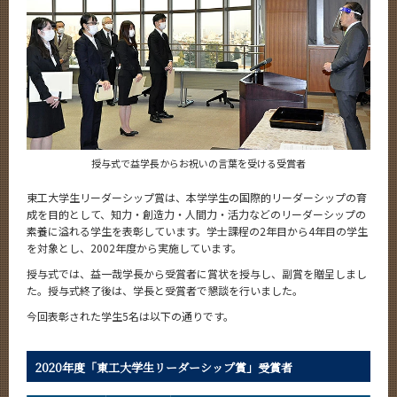
News
News 一覧
カテゴリ別
課程別
月別
授与式で益学長からお祝いの言葉を受ける受賞者
イベントカレンダー
Event Calendar
東工大学生リーダーシップ賞は、本学学生の国際的リーダーシップの育
成を目的として、知力・創造力・人間力・活力などのリーダーシップの
素養に溢れる学生を表彰しています。学士課程の2年目から4年目の学生
を対象とし、2002年度から実施しています。
授与式では、益一哉学長から受賞者に賞状を授与し、副賞を贈呈しまし
サイト構成
た。授与式終了後は、学長と受賞者で懇談を行いました。
今回表彰された学生5名は以下の通りです。
学内向け情報
系詳細情報
2020年度「東工大学生リーダーシップ賞」受賞者