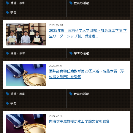
受賞・表彰
教員の活躍
研究
2025.09.24
2025年度「東京科学大学 環境・社会理工学院 学
生リーダーシップ賞」受賞者...
受賞・表彰
学生の活躍
2025.01.16
酒井高良特任助教が第20回米谷・佐佐木賞（学
位論文部門）を受賞
受賞・表彰
教員の活躍
研究
2024.12.26
内海信幸准教授が水工学論文賞を受賞