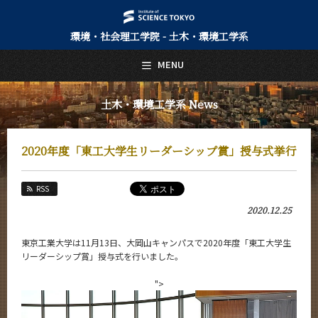
環境・社会理工学院 - 土木・環境工学系
日本語
English
MENU
トップページ
Top Page
土木・環境工学系 News
土木・環境工学系について
About Us
2020年度「東工大学生リーダーシップ賞」授与式挙行
教育
Education
RSS
教員・研究室
2020.12.25
Faculty and Laboratories
未来
東京工業大学は11月13日、大岡山キャンパスで2020年度「東工大学生
Future
リーダーシップ賞」授与式を行いました。
入学案内
">
Admissions
土木・環境工学系 News