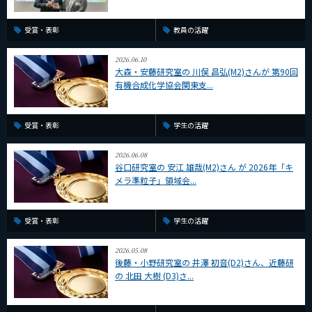
受賞・表彰
教員の活躍
2026.06.10
大森・安藤研究室の 川俣 昌弘(M2)さんが 第90回
有機合成化学協会関東支...
受賞・表彰
学生の活躍
2026.06.08
谷口研究室の 安江 雄哉(M2)さん が 2026年「キ
メラ準粒子」領域会...
受賞・表彰
学生の活躍
2026.05.08
後藤・小野研究室の 井澤 初音(D2)さん、近藤研
の 北田 大樹 (D3)さ...