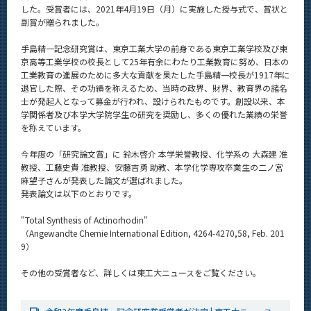
した。受賞者には、2021年4月19日（月）に実施した授与式で、賞状と
News
副賞が贈られました。
News 一覧
手島精一記念研究賞は、東京工業大学の前身である東京工業学校及び東
カテゴリ別
京高等工業学校の校長として25年有余にわたり工業教育に努め、日本の
工業教育の進展のために多大な貢献を果たした手島精一校長が1917年に
課程別
退官した際、その功績を称えるため、当時の政界、財界、教育界の諸名
士が発起人となって募金が行われ、設けられたものです。創設以来、本
月別
学関係者及び本学大学院学生の研究を奨励し、多くの優れた業績の栄誉
を称えています。
イベントカレンダー
Event Calendar
今年度の「研究論文賞」に 鈴木啓介 本学栄誉教授、化学系の 大森建 准
教授、工藤史貴 准教授、安藤吉勇 助教、本学化学専攻卒業生の二ノ宮
麻望子さんが発表した論文が選ばれました。
発表論文は以下のとおりです。
サイト構成
"Total Synthesis of Actinorhodin"
（Angewandte Chemie International Edition, 4264-4270,58, Feb. 201
9）
学内向け情報
その他の受賞者など、詳しくは東工大ニュースをご覧ください。
系詳細情報