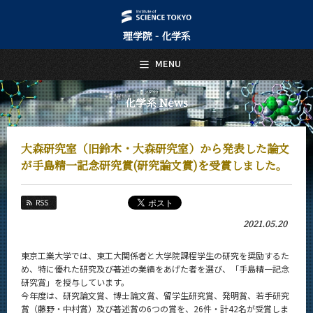
理学院 - 化学系
日本語
English
MENU
トップページ
Top Page
化学系 News
化学系について
About Us
大森研究室（旧鈴木・大森研究室）から発表した論文
教育
が手島精一記念研究賞(研究論文賞)を受賞しました。
Education
教員・研究室
RSS
Faculty and Laboratories
2021.05.20
未来
Future
東京工業大学では、東工大関係者と大学院課程学生の研究を奨励するた
め、特に優れた研究及び著述の業績をあげた者を選び、「手島精一記念
入学案内
研究賞」を授与しています。
Admissions
今年度は、研究論文賞、博士論文賞、留学生研究賞、発明賞、若手研究
賞（藤野・中村賞）及び著述賞の6つの賞を、26件・計42名が受賞しま
化学系 News