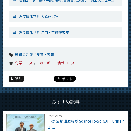
令和2年度手島精一記念研究賞受賞者が決定 | 東工大ニュース
CLOSE
理学院化学系 大森研究室
理学院化学系 江口・工藤研究室
教員の活躍
受賞・表彰
化学コース
エネルギー・情報コース
RSS
おすすめ記事
2026.07.06
小野 公輔 准教授が Science Tokyo GAP FUND Pr
og...