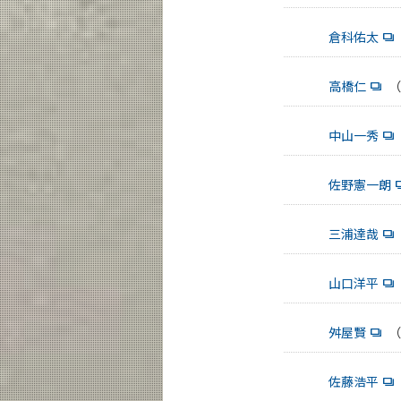
倉科佑太
高橋仁
（
中山一秀
佐野憲一朗
三浦達哉
山口洋平
舛屋賢
（
佐藤浩平