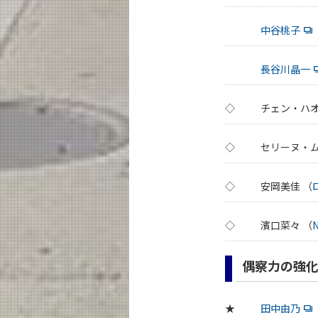
中谷桃子
長谷川晶一
◇
チェン・ハオ
◇
セリーヌ・ム
◇
安岡美佳 （
◇
濱口菜々 （
偶察力の強化
★
田中由乃