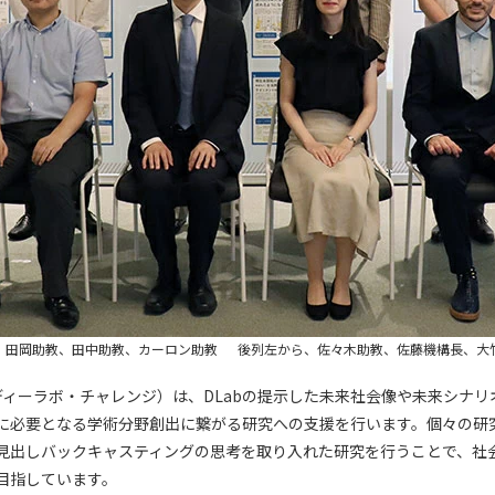
、田岡助教、田中助教、カーロン助教 後列左から、佐々木助教、佐藤機構長、大
enge（ディーラボ・チャレンジ）は、DLabの提示した未来社会像や未来シ
に必要となる学術分野創出に繋がる研究への支援を行います。個々の研
見出しバックキャスティングの思考を取り入れた研究を行うことで、社
目指しています。