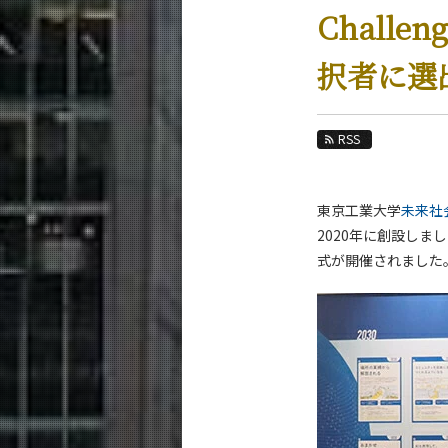
教育
Chall
教員・研究室
択者に選
未来
入学案内
RSS
融合理工学系 News
News 一覧
東京工業大学
未来社会
2020年に創設しま
カテゴリ別
式が開催されました
課程別
月別
イベントカレンダー