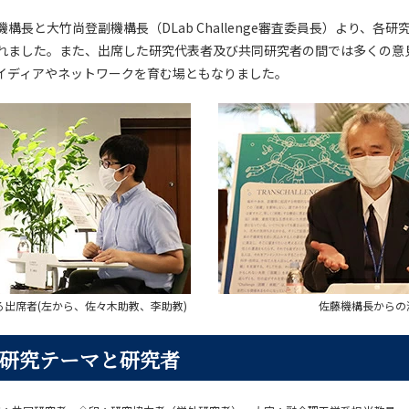
構長と大竹尚登副機構長（DLab Challenge審査委員長）より、各
れました。また、出席した研究代表者及び共同研究者の間では多くの意
イディアやネットワークを育む場ともなりました。
出席者(左から、佐々木助教、李助教)
佐藤機構長からの
研究テーマと研究者