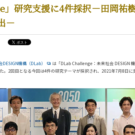
enge」研究支援に4件採択－田岡祐
出－
DESIGN機構（DLab）
は「DLab Challenge：未来社会 DESIG
した。2回目となる今回は4件の研究テーマが採択され、2021年7月8日
。