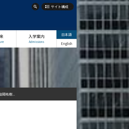
サイト構成
日本語
来
入学案内
ure
Admissions
English
岡祐樹...