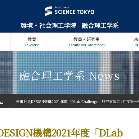
環境・社会理工学院 - 融合理工学系
教育
教員・研究室
未
Education
Faculty and Laboratories
Fut
融合理工学系 News
ws
未来社会DESIGN機構2021年度「DLab Challenge」研究支援に4件採択－田
ESIGN機構2021年度「DLab