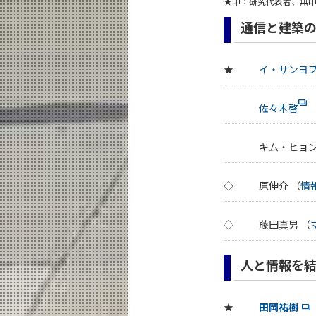
★印：研究代表者、無
通信と建築の
★
イ・サンヨ
佐々木啓
キム・ヒョン
◇
原伸介 （
情
◇
藤田真男 （
人と情報を結
★
田岡祐樹