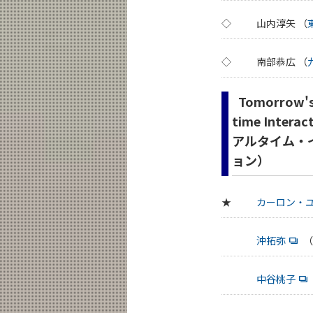
◇
山内淳矢 （
◇
南部恭広 （
Tomorrow's S
time Inte
アルタイム・
ョン）
★
カーロン・
沖拓弥
（
中谷桃子