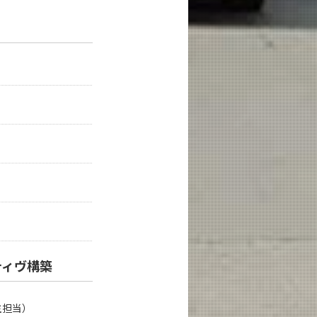
ティヴ構築
主担当）