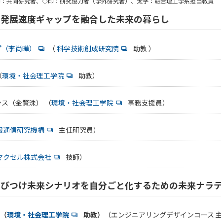
印：共同研究者、◇印：研究協力者（学外研究者）、太字：融合理工学系担当教員
発展速度ギャップを融合した未来の暮らし
プ（李尚曄）
（
科学技術創成研究院
助教 ）
（
環境・社会理工学院
助教）
ス（金賢洙） （
環境・社会理工学院
事務支援員）
報通信研究機構
主任研究員）
マクセル株式会社
技師）
びつけ未来シナリオを自分ごと化するための未来ナラ
（
環境・社会理工学院
助教）
（エンジニアリングデザインコース 