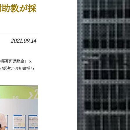
樹助教が採
2021.09.14
N 機構研究奨励金」を
に支援決定通知書授与