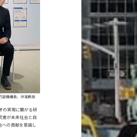
竹副機構長、沖准教授
ナリオの実現に繋がる研
究者が未来社会と自
会への貢献を意識し