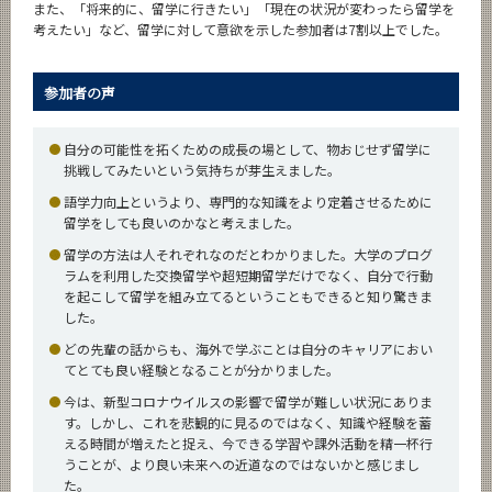
また、「将来的に、留学に行きたい」「現在の状況が変わったら留学を
考えたい」など、留学に対して意欲を示した参加者は7割以上でした。
参加者の声
自分の可能性を拓くための成長の場として、物おじせず留学に
挑戦してみたいという気持ちが芽生えました。
語学力向上というより、専門的な知識をより定着させるために
留学をしても良いのかなと考えました。
留学の方法は人それぞれなのだとわかりました。大学のプログ
ラムを利用した交換留学や超短期留学だけでなく、自分で行動
を起こして留学を組み立てるということもできると知り驚きま
した。
どの先輩の話からも、海外で学ぶことは自分のキャリアにおい
てとても良い経験となることが分かりました。
今は、新型コロナウイルスの影響で留学が難しい状況にありま
す。しかし、これを悲観的に見るのではなく、知識や経験を蓄
える時間が増えたと捉え、今できる学習や課外活動を精一杯行
うことが、より良い未来への近道なのではないかと感じまし
た。