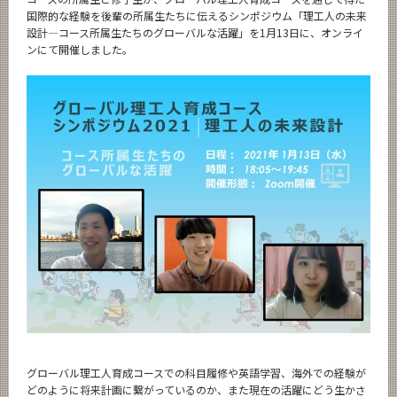
News
国際的な経験を後輩の所属生たちに伝えるシンポジウム「理工人の未来
設計―コース所属生たちのグローバルな活躍」を1月13日に、オンライ
News 一覧
ンにて開催しました。
カテゴリ別
課程別
月別
イベントカレンダー
Event Calendar
サイト構成
学内向け情報
CLOSE
グローバル理工人育成コースでの科目履修や英語学習、海外での経験が
どのように将来計画に繋がっているのか、また現在の活躍にどう生かさ