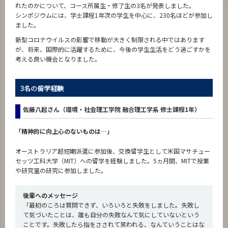
れたのかについて、コース所属生・修了生の3名が発表しました。
シンポジウムには、学士課程1年次の学生を中心に、230名ほどが参加し
ました。
新型コロナウイルスの影響で移動が大きく制限される中ではあります
が、将来、国際的に活躍するために、今後の学生生活をどう過ごすかを
考える良い機会となりました。
3名の留学経験
佐藤八起さん（環境・社会理工学院 融合理工学系 修士課程1年）
「精神的に向上心のないものは…」
オーストラリア超短期派遣に参加後、交換留学生として米国マサチュー
セッツ工科大学（MIT）への留学を経験しました。5ヵ月間、MITで授業
や研究室の研究に参加しました。
後輩へのメッセージ
「最初のころは質問できず、いろいろと失敗をしました。失敗し
て気づいたことは、誰も自分の失敗なんて気にしていないという
ことです。失敗したら指をさされて笑われる、なんていうことはな