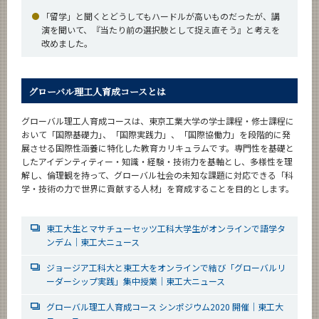
「留学」と聞くとどうしてもハードルが高いものだったが、講
演を聞いて、『当たり前の選択肢として捉え直そう』と考えを
改めました。
グローバル理工人育成コースとは
グローバル理工人育成コースは、東京工業大学の学士課程・修士課程に
おいて「国際基礎力｣、「国際実践力」、「国際協働力」を段階的に発
展させる国際性涵養に特化した教育カリキュラムです。専門性を基礎と
したアイデンティティー・知識・経験・技術力を基軸とし、多様性を理
解し、倫理観を持って、グローバル社会の未知な課題に対応できる「科
学・技術の力で世界に貢献する人材」を育成することを目的とします。
東工大生とマサチューセッツ工科大学生がオンラインで語学タ
ンデム｜東工大ニュース
ジョージア工科大と東工大をオンラインで結び「グローバルリ
ーダーシップ実践」集中授業｜東工大ニュース
グローバル理工人育成コース シンポジウム2020 開催｜東工大