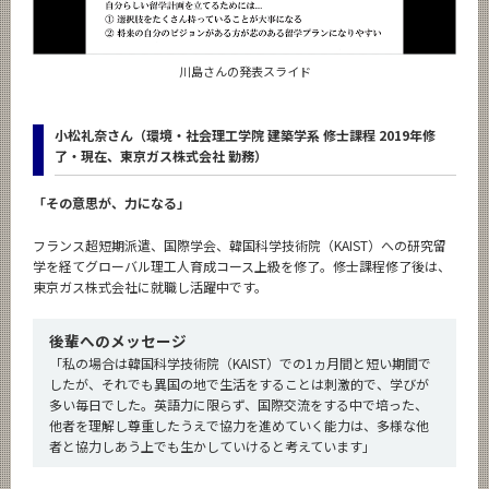
川島さんの発表スライド
小松礼奈さん（環境・社会理工学院 建築学系 修士課程 2019年修
了・現在、東京ガス株式会社 勤務）
「その意思が、力になる」
フランス超短期派遣、国際学会、韓国科学技術院（KAIST）への研究留
学を経てグローバル理工人育成コース上級を修了。修士課程修了後は、
東京ガス株式会社に就職し活躍中です。
後輩へのメッセージ
「私の場合は韓国科学技術院（KAIST）での1ヵ月間と短い期間で
したが、それでも異国の地で生活をすることは刺激的で、学びが
多い毎日でした。英語力に限らず、国際交流をする中で培った、
他者を理解し尊重したうえで協力を進めていく能力は、多様な他
者と協力しあう上でも生かしていけると考えています」