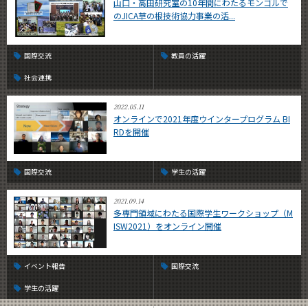
山口・高田研究室の10年間にわたるモンゴルで
のJICA草の根技術協力事業の活...
国際交流
教員の活躍
社会連携
2022.05.11
オンラインで2021年度ウインタープログラム BI
RDを開催
国際交流
学生の活躍
2021.09.14
多専門領域にわたる国際学生ワークショップ（M
ISW2021）をオンライン開催
イベント報告
国際交流
学生の活躍