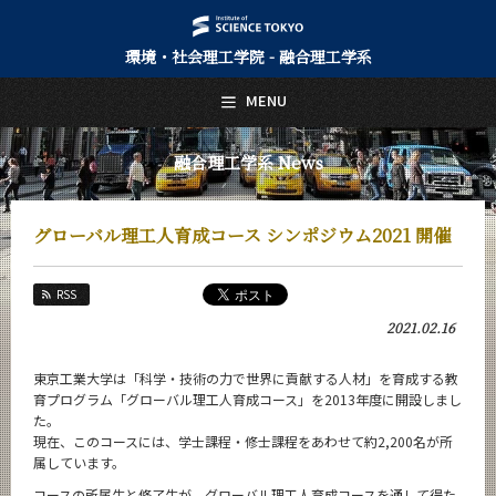
環境・社会理工学院 - 融合理工学系
日本語
English
MENU
トップページ
Top Page
融合理工学系 News
融合理工学系について
About Us
グローバル理工人育成コース シンポジウム2021 開催
教育
Education
RSS
教員・研究室
2021.02.16
Faculty and Laboratories
未来
東京工業大学は「科学・技術の力で世界に貢献する人材」を育成する教
Future
育プログラム「グローバル理工人育成コース」を2013年度に開設しまし
た。
入学案内
現在、このコースには、学士課程・修士課程をあわせて約2,200名が所
Admissions
属しています。
コースの所属生と修了生が、グローバル理工人育成コースを通して得た
融合理工学系 News