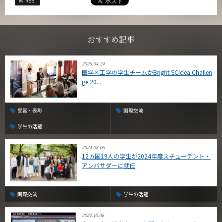
RSS
おすすめ記事
2026.04.24
医学×工学の学生チームがBright SCIdea Challen
ge 20...
受賞・表彰
国際交流
学生の活躍
2024.08.06
12ヵ国19人の学生が2024年度スチューデント・
アンバサダーに就任
国際交流
学生の活躍
2022.10.06