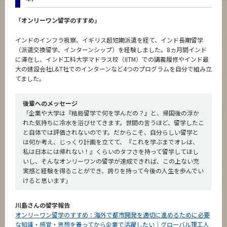
「オンリーワン留学のすすめ」
インドのインフラ視察、イギリス超短期派遣を経て、インド長期留学
（派遣交換留学、インターンシップ）を経験しました。8ヵ月間インド
に滞在し、インド工科大学マドラス校（IITM）での講義履修やインド最
大の建設会社L&T社でのインターンなど4つのプログラムを自分で組み立
てました。
後輩へのメッセージ
「企業や大学は『結局留学で何を学んだの？』と、帰国後の浮か
れた気持ちに冷水を浴びせてきます。世間の言うほど、留学したこ
と自体では評価されないのです。だからこそ、自分らしい留学と
は何か考え、じっくり計画を立てて、『これを学ぶまでオレは、
私は日本には帰れない！』くらいのタフさを持って留学してほし
いし、そんなオンリーワンの留学が達成できれば、この上ない充
実感と経験を得ることができ、誇りを持って今後の人生を歩んでい
けると思います」
川島さんの留学報告
オンリーワン留学のすすめ：海外で都市開発を適切に進めるために必要
な知識・感覚・思想を養ってから企業で活躍したい｜グローバル理工人