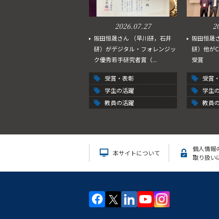
2026.07.27
2
阪田恒晟さん （早川研，石井
阪田恒晟
研）がデジタル・フォレンジッ
研）他がC
ク優秀若手研究者賞（...
受賞
受賞・表彰
受賞
学生の活躍
学生
教員の活躍
教員
個人情報
本サイトについて
取り扱い