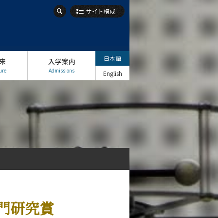
サイト構成
日本語
来
入学案内
ure
Admissions
English
門研究賞