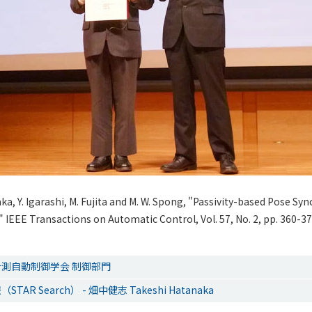
Y. Igarashi, M. Fujita and M. W. Spong, "Passivity-based Pose Syn
IEEE Transactions on Automatic Control, Vol. 57, No. 2, pp. 360-37
測自動制御学会 制御部門
AR Search） - 畑中健志 Takeshi Hatanaka