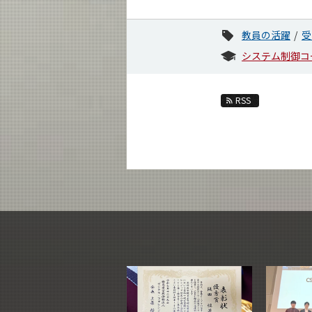
教員の活躍
受
システム制御コ
RSS