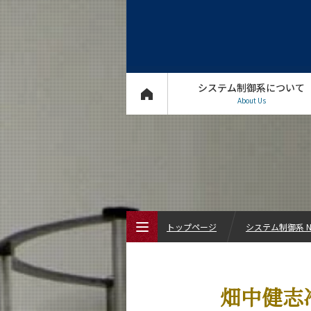
システム制御系について
About Us
トップページ
システム制御系 N
トップページ
畑中健志
システム制御系について