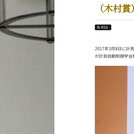
教育
（木村賞
教員・研究室
未来
RSS
入学案内
2017年3月8日
システム制御系 News
が計測自動制御学会
News 一覧
カテゴリ別
課程別
月別
イベントカレンダー