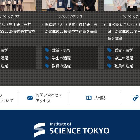
026.07.27
2026.07.23
2026.07.
さん（早川研，石井
呉卓峰さん（奥富・紋野研）ら
清水優太さん他（
SS2025優秀論文賞を
がSSII2025最優秀学術賞を受賞
研）がSSII2025
賞を受賞
・表彰
受賞・表彰
受賞・表彰
の活躍
学生の活躍
学生の活躍
の活躍
教員の活躍
教員の活躍
の
お問い合わせ・
広報誌
について
アクセス