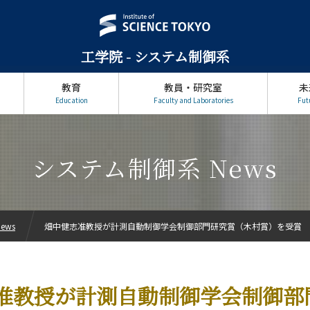
工学院 - システム制御系
教育
教員・研究室
未
Education
Faculty and Laboratories
Fut
システム制御系 News
ews
畑中健志准教授が計測自動制御学会制御部門研究賞（木村賞）を受賞
准教授が計測自動制御学会制御部