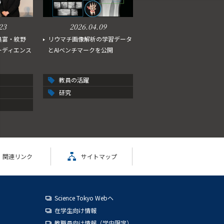
23
2026.04.09
奥富・紋野
リウマチ画像解析の学習データ
オーディエンス
とAIベンチマークを公開
教員の活躍
研究
関連リンク
サイトマップ
Science Tokyo Webヘ
在学生向け情報
教職員向け情報（学内限定）